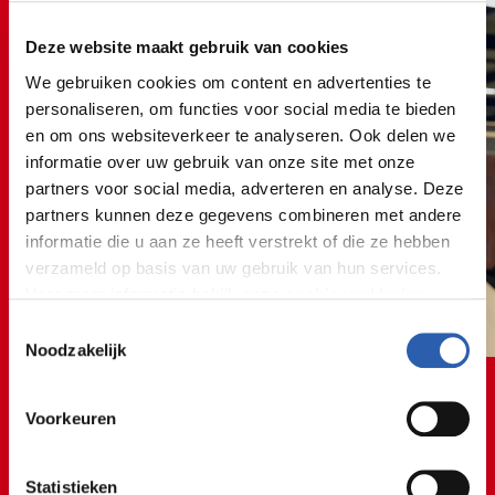
Deze website maakt gebruik van cookies
We gebruiken cookies om content en advertenties te
personaliseren, om functies voor social media te bieden
en om ons websiteverkeer te analyseren. Ook delen we
informatie over uw gebruik van onze site met onze
partners voor social media, adverteren en analyse. Deze
partners kunnen deze gegevens combineren met andere
informatie die u aan ze heeft verstrekt of die ze hebben
verzameld op basis van uw gebruik van hun services.
Voor meer informatie bekijk onze
cookie verklaring
.
Toestemmingsselectie
We werken samen met
26 derden
die uw gegevens
Noodzakelijk
kunnen ontvangen en verwerken.
Voorkeuren
Statistieken