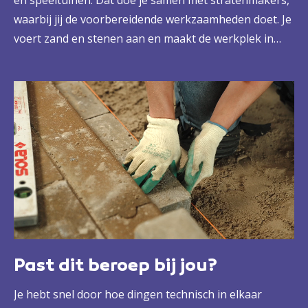
en speeltuinen. Dat doe je samen met stratenmakers,
waarbij jij de voorbereidende werkzaamheden doet. Je
voert zand en stenen aan en maakt de werkplek in
orde. Je werkt dus met verschillende materialen,
gereedschappen en machines. En je bent natuurlijk
veel buiten. Vaak op drukke plekken, zodat je veel
contact hebt met omwonenden, voorbijgangers en
verkeersdeelnemers.
Past dit beroep bij jou?
Je hebt snel door hoe dingen technisch in elkaar