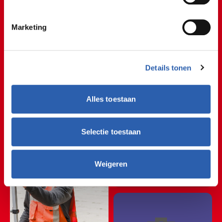
De afwisseling van buiten- en
Marketing
binnenwerk vind ik erg
aantrekkelijk aan dit vak.
Student Tom
Details tonen
🦺⚒🦺⚒🦺⚒🦺⚒🦺⚒
Alles toestaan
🦺⚒🦺⚒🦺⚒🦺⚒🦺⚒
Welkom
Selectie toestaan
🦺⚒🦺⚒🦺⚒🦺⚒🦺⚒
op de
bouw
🦺⚒🦺⚒🦺⚒🦺⚒🦺⚒
Weigeren
🦺⚒🦺⚒🦺⚒🦺⚒🦺⚒