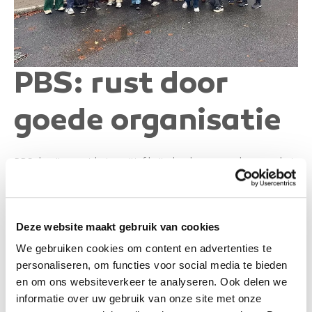
PBS: rust door
goede organisatie
PBS draait, naast het positief beïnvloeden van gedrag, om het
slim en helder organiseren van de schoolomgeving. Wanneer
de structuur goed staat, hoeft er tijdens het lesmoment
minder aandacht naartoe en dat merkten we duidelijk op
Deze website maakt gebruik van cookies
Bøleråsen skole. Alles was perfect voorbereid: er waren
duidelijke groepsindelingen, naamkaartjes, post-its met
We gebruiken cookies om content en advertenties te
groepsinformatie en alle docenten waren volledig op de
personaliseren, om functies voor social media te bieden
hoogte van het programma. Het gaf een gevoel van rust en
en om ons websiteverkeer te analyseren. Ook delen we
professionaliteit.
informatie over uw gebruik van onze site met onze