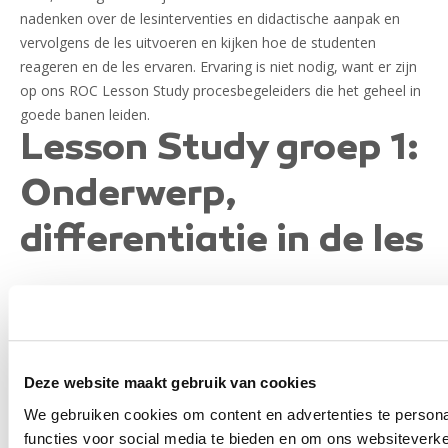
nadenken over de lesinterventies en didactische aanpak en
vervolgens de les uitvoeren en kijken hoe de studenten
reageren en de les ervaren. Ervaring is niet nodig, want er zijn
op ons ROC Lesson Study procesbegeleiders die het geheel in
goede banen leiden.
Lesson Study groep 1:
Onderwerp,
differentiatie in de les
Onderzoek idee: Wij vonden het als groep belangrijk onze
kennis over differentiatie en de mogelijkheden hierin te
verrijken. Het doel van het uiteindelijk onderzoek voor ons als
docent was dan ook: Inzicht krijgen hoe studenten reageren
Deze website maakt gebruik van cookies
op onderwijs op behoefte/niveau. Als laatste vonden wij het
belangrijk om inzicht te krijgen op welke manier het effect
We gebruiken cookies om content en advertenties te persona
heeft gehad op de houding van de leerling.
functies voor social media te bieden en om ons websiteverke