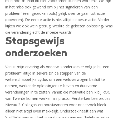
mijn hoofd: “Had dit niet voorkomen kunnen worden?” We zijn
in het mbo ook gewend om bij het signaleren van ‘een
probleem’ (een gebroken pols) gelijk over te gaan tot actie
(opereren). De eerste actie is niet altijd de beste actie. Verder
kijken we ook weinig terug: Werkte de gekozen oplossing? Was
die verandering echt de moeite waard?
Stapsgewijs
onderzoeken
Vanuit mijn ervaring als onderwijsonderzoeker volg je bij ‘een
probleem’ altijd in zekere zin de stappen van de
wetenschappelijke cyclus om een weloverwogen besluit te
nemen, werkende oplossingen te kiezen en duurzame
veranderingen in te zetten. Vanuit die motivatie ben ik bij ROC
van Twente komen werken als practor Versterken Leerproces
Niveau 2. Collega’s enthousiasmeren voor onderzoek bleek
alleen niet altijd even makkelijk. Onderzoek heeft een wat
‘stoffig’ imago en doet vooral denken aan een ‘heleboel extra