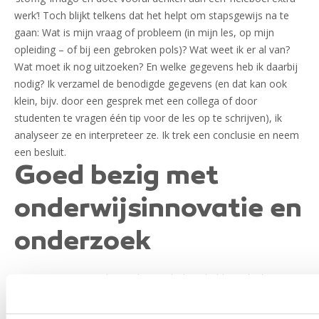
werk’! Toch blijkt telkens dat het helpt om stapsgewijs na te
gaan: Wat is mijn vraag of probleem (in mijn les, op mijn
opleiding – of bij een gebroken pols)? Wat weet ik er al van?
Wat moet ik nog uitzoeken? En welke gegevens heb ik daarbij
nodig? Ik verzamel de benodigde gegevens (en dat kan ook
klein, bijv. door een gesprek met een collega of door
studenten te vragen één tip voor de les op te schrijven), ik
analyseer ze en interpreteer ze. Ik trek een conclusie en neem
een besluit.
Goed bezig met
onderwijsinnovatie en
onderzoek
Het zou in ons geval misschien geholpen hebben als de
polsbreuk in beginsel beter ‘uitgezocht’ was. Gelukkig doen we
dat op ons ROC al heel goed! Veel collega’s volgen een