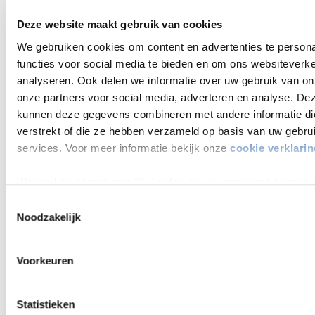
(master)opleiding en doen daarbij onderzoek; sommigen
Deze website maakt gebruik van cookies
nemen deel aan projecten van practoraten of externe partijen.
We doen bijna allemaal mee aan het medewerkers-
We gebruiken cookies om content en advertenties te persona
tevredenheidsonderzoek; en alle docenten ontwikkelen lessen
functies voor social media te bieden en om ons websiteverke
en sturen bij op basis van evaluaties. Met andere woorden: wij
analyseren. Ook delen we informatie over uw gebruik van on
zijn al heel goed bezig en dat mogen we dan ook wel eens
onze partners voor social media, adverteren en analyse. De
laten zien! Met trots wil ik dan ook met deze blog de
kunnen deze gegevens combineren met andere informatie die
campagne Oog voor Onderzoek aftrappen!
verstrekt of die ze hebben verzameld op basis van uw gebru
Oog voor onderzoek
services. Voor meer informatie bekijk onze
cookie verklarin
We werken samen met
26 derden
die uw gegevens kunnen 
Elke onderwijsperiode belichten we mooie voorbeelden van
verwerken.
Toestemmingsselectie
onderwijsinnovatie en onderzoek in ons eigen ROC. Periode 1
Noodzakelijk
heeft als thema studentbetrokkenheid, periode 2
docentprofessionalisering, periode 3 verbinding met het
werkveld en periode 4 ouderbetrokkenheid. Deze brede
Voorkeuren
thema’s zijn gekozen vanuit het idee dat veel collega’s hier
benieuwd naar zullen zijn. Ik wil iedereen dan ook van harte
Statistieken
uitnodigen om zijn/haar eigen onderzoeksbijdrage op die