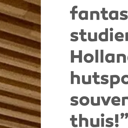
fantas
studie
Holla
hutspo
souven
thuis!