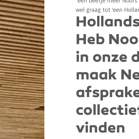
“een beetje meer Noors”
wel graag tot ‘een Holla
Hollands
Heb Noo
in onze 
maak Ne
afsprak
collectie
vinden