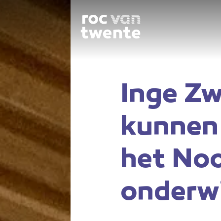
Inge Zw
kunnen 
het No
onderwi