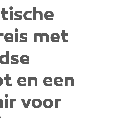
tische
reis met
ndse
t en een
ir voor
”