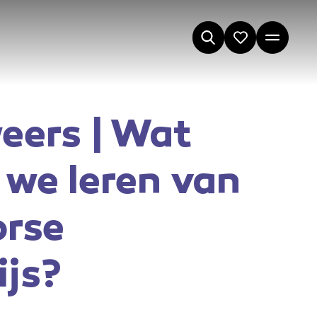
eers | Wat
we leren van
orse
js?