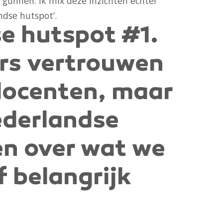
 gunnen. Ik mix deze inzichten echter
ndse hutspot’.
e hutspot #1.
rs vertrouwen
docenten, maar
derlandse
en over wat we
f belangrijk