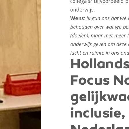
collega’s? Bijvoorbeeld 
onderwijs.
Wens
:
Ik gun ons dat we 
behouden over wat we bela
(doelen), maar met meer 
onderwijs geven om deze d
lucht en ruimte in ons ond
Hollands
Focus N
gelijkwa
inclusie