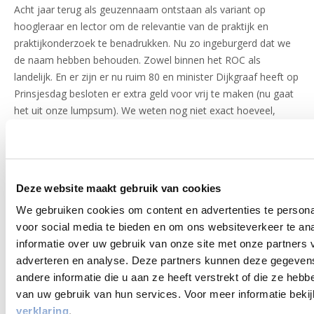
Acht jaar terug als geuzennaam ontstaan als variant op
hoogleraar en lector om de relevantie van de praktijk en
praktijkonderzoek te benadrukken. Nu zo ingeburgerd dat we
de naam hebben behouden. Zowel binnen het ROC als
landelijk. En er zijn er nu ruim 80 en minister Dijkgraaf heeft op
Prinsjesdag besloten er extra geld voor vrij te maken (nu gaat
het uit onze lumpsum). We weten nog niet exact hoeveel,
maar verwachten een kleine miljoen euro in de nieuwe
kwaliteitsafspraken (2023-2027). Nu hoor ik je denken: we
gaan universiteitje spelen! Nee, dat is niet zo: (fundamenteel)
wetenschappelijk onderzoek is wezenlijk wat anders en dat
Deze website maakt gebruik van cookies
kan het hoger onderwijs heel goed. Wij leggen het accent
We gebruiken cookies om content en advertenties te persona
steeds op het belang voor de onderwijspraktijk.
Masternetwerk:
voor social media te bieden en om ons websiteverkeer te an
informatie over uw gebruik van onze site met onze partners 
ontmoeten en blijven
adverteren en analyse. Deze partners kunnen deze gegeve
andere informatie die u aan ze heeft verstrekt of die ze heb
leren
van uw gebruik van hun services. Voor meer informatie beki
verklaring
.