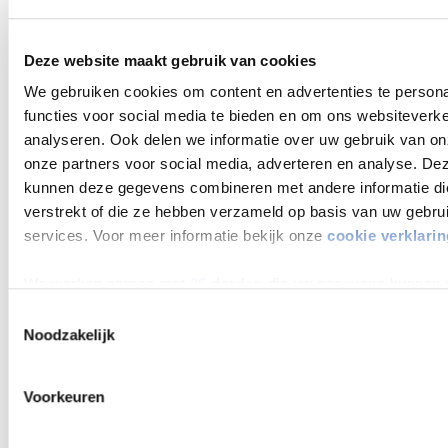
wordt/worden.
En zo krijgt ‘denken’
Deze website maakt gebruik van cookies
steeds meer voet aan
We gebruiken cookies om content en advertenties te persona
functies voor social media te bieden en om ons websiteverke
de grond binnen het
analyseren. Ook delen we informatie over uw gebruik van on
onze partners voor social media, adverteren en analyse. De
mbo
kunnen deze gegevens combineren met andere informatie die
verstrekt of die ze hebben verzameld op basis van uw gebru
Hiermee krijgt ‘denken’ meer voet aan de grond in ons ROC en
services. Voor meer informatie bekijk onze
cookie verklarin
in het mbo in zijn algemeenheid. Dank minister Dijkgraaf! Als
ROC van Twente mogen we trots zijn. Wij zijn zelf een van de
We werken samen met
26 derden
die uw gegevens kunnen 
founding fathers van ‘Ieder mbo een practoraat’. Eervol voor
verwerken.
Toestemmingsselectie
mij om in het bestuur te zitten. Vorige week was de landelijke
Noodzakelijk
practoratendag bij ons in de Gieterij. Heel jammer dat de
minister er niet bij kon zijn. Dat was wel zijn plan, maar
Voorkeuren
helaas… Wel sprak hij een videoboodschap in met daarin de
motiverende woorden hoe belangrijk het mbo is en ook de