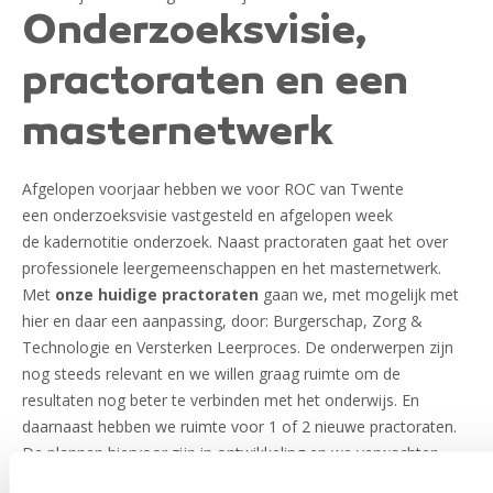
Onderzoeksvisie,
practoraten en een
masternetwerk
Afgelopen voorjaar hebben we voor ROC van Twente
een onderzoeksvisie vastgesteld en afgelopen week
de kadernotitie onderzoek. Naast practoraten gaat het over
professionele leergemeenschappen en het masternetwerk.
Met
onze huidige practoraten
gaan we, met mogelijk met
hier en daar een aanpassing, door: Burgerschap, Zorg &
Technologie en Versterken Leerproces. De onderwerpen zijn
nog steeds relevant en we willen graag ruimte om de
resultaten nog beter te verbinden met het onderwijs. En
daarnaast hebben we ruimte voor 1 of 2 nieuwe practoraten.
De plannen hiervoor zijn in ontwikkeling en we verwachten
begin volgend jaar de knoop door te hakken welke dit