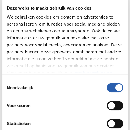
Deze website maakt gebruik van cookies
Capabele en
We gebruiken cookies om content en advertenties te
personaliseren, om functies voor social media te bieden
betrokken
en om ons websiteverkeer te analyseren. Ook delen we
informatie over uw gebruik van onze site met onze
bestuurder met
partners voor social media, adverteren en analyse. Deze
partners kunnen deze gegevens combineren met andere
visie
informatie die u aan ze heeft verstrekt of die ze hebben
verzameld op basis van uw gebruik van hun services.
Voor meer informatie bekijk onze
cookie verklaring
.
Volgens Mieke Akkermans, voorzitter van de Raad van
Toestemmingsselectie
Toezicht van ROC van Twente, is de benoeming een
We werken samen met
26 derden
die uw gegevens
Noodzakelijk
vanzelfsprekende stap: ''Na drie jaar als lid van het College van
kunnen ontvangen en verwerken.
Bestuur maakt Fridse een logische en welverdiende stap. Hij
Voorkeuren
heeft zich bewezen als een capabele, betrokken en
inspirerende bestuurder met een heldere visie op onderwijs en
organisatieontwikkeling. De koers die we samen hebben
Statistieken
ingezet, en de nieuwe strategische agenda die we in 2027