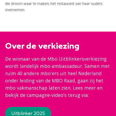
die droom waar te maken; het restaurant van haar ouders
overnemen.
Over de verkiezing
De winnaar van de Mbo Uitblinkersverkiezing
wordt landelijk mbo-ambassadeur. Samen met
ruim 40 andere mbo'ers uit heel Nederland
onder leiding van de MBO Raad, gaan zij het
mbo vakmanschap laten zien. Lees meer en
bekijk de campagne-video’s terug via:
Uitblinker 2025