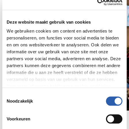
Deze website maakt gebruik van cookies
We gebruiken cookies om content en advertenties te
personaliseren, om functies voor social media te bieden
en om ons websiteverkeer te analyseren. Ook delen we
informatie over uw gebruik van onze site met onze
partners voor social media, adverteren en analyse. Deze
partners kunnen deze gegevens combineren met andere
informatie die u aan ze heeft verstrekt of die ze hebben
verzameld op basis van uw gebruik van hun services.
Voor meer informatie bekijk onze
cookie verklaring
.
Toestemmingsselectie
We werken samen met
26 derden
die uw gegevens
Noodzakelijk
kunnen ontvangen en verwerken.
Voorkeuren