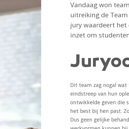
Vandaag won team 
uitreiking de Team 
jury waardeert het
inzet om studenten
Juryoo
Dit team zag nogal wat t
eindstreep van hun ople
ontwikkelde geven die s
het best bij hen past. Z
Dus geen gelijke behande
werkvormen kunnen bij 