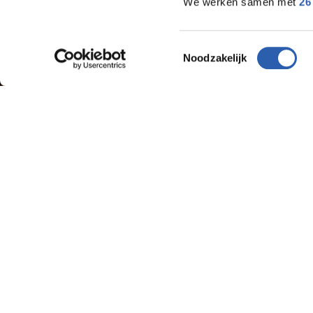
We werken samen met
26
Toestemmingsselectie
Noodzakelijk