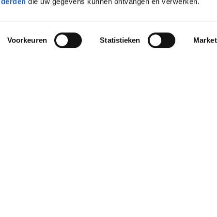
 derden
die uw gegevens kunnen ontvangen en verwerken.
Voorkeuren
Statistieken
Market
Privacy
Cookies
Disclaimer
Nieuws