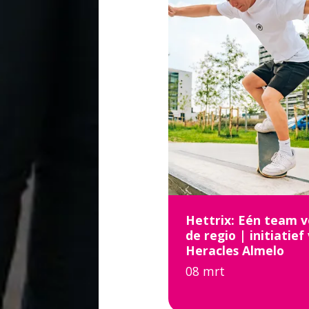
Hettrix: Eén team 
de regio | initiatief
Heracles Almelo
08 mrt