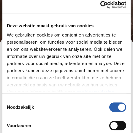
Deze website maakt gebruik van cookies
We gebruiken cookies om content en advertenties te
personaliseren, om functies voor social media te bieden
en om ons websiteverkeer te analyseren. Ook delen we
Wellness Center breidt aanbod
informatie over uw gebruik van onze site met onze
uit
partners voor social media, adverteren en analyse. Deze
partners kunnen deze gegevens combineren met andere
Vanaf dinsdag 30 september verwelkomen we
informatie die u aan ze heeft verstrekt of die ze hebben
je graag weer in ons Wellness Center. Met de
verzameld op basis van uw gebruik van hun services.
Voor meer informatie bekijk onze
cookie verklaring
.
start van het nieuwe schooljaar breiden we
ons aanbod uit met twee bijzondere
Toestemmingsselectie
We werken samen met
26 derden
die uw gegevens
Noodzakelijk
belevingen: de Headspa-behandeling en de
kunnen ontvangen en verwerken.
Welnamis wellnessbank.
Voorkeuren