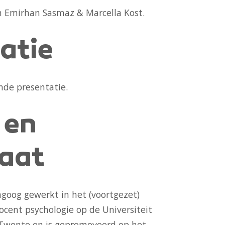
n Emirhan Sasmaz & Marcella Kost.
atie
nde presentatie.
 en
raat
agoog gewerkt in het (voortgezet)
docent psychologie op de Universiteit
 Twente en is gepromoveerd op het