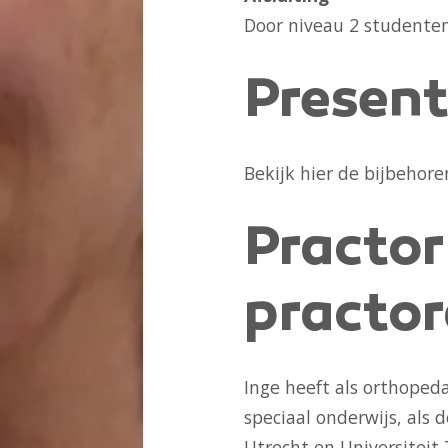
Door niveau 2 studente
Present
Bekijk
hier
de bijbehore
Practor
practo
Inge heeft als orthoped
speciaal onderwijs, als 
Utrecht en Universiteit