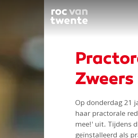
Practor
Zweers
Op donderdag 21 j
haar practorale red
mee!' uit. Tijdens
geïnstalleerd als p