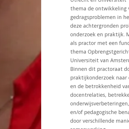
thema de ontwikkeling 
gedragsproblemen in het
deze achtergronden prob
onderzoek en praktijk.
als practor met een fun
thema Opbrengstgericht
Universiteit van Amste
Binnen dit practoraat d
praktijkonderzoek naar 
en de betrokkenheid van
docentrelaties, betrekk
onderwijsverbeteringen,
en/of pedagogische bena
door verschillende manie