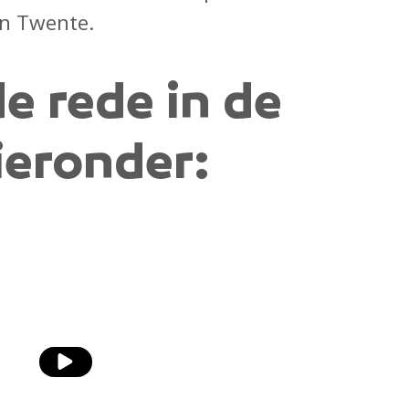
an Twente.
de rede in de
ieronder: