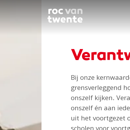
Verant
Bij onze kernwaar
grensverleggend ho
onszelf kijken. Ve
onszelf én aan ied
uit het voortgezet 
scholen voor voort