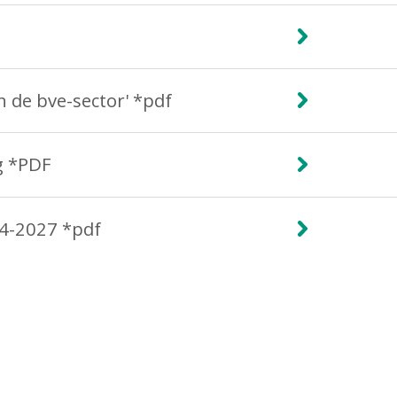
n de bve-sector' *pdf
g *PDF
24-2027 *pdf