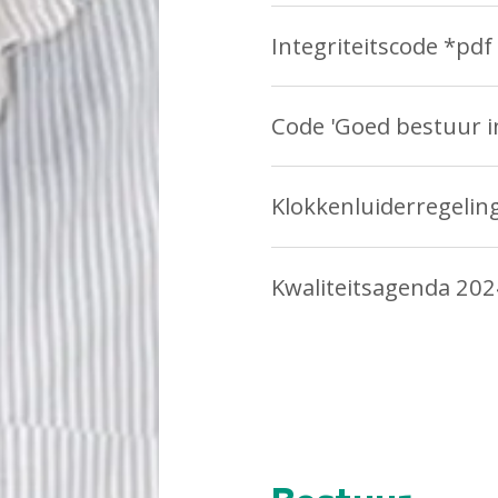
Integriteitscode *pdf
Code 'Goed bestuur i
Klokkenluiderregelin
Kwaliteitsagenda 20