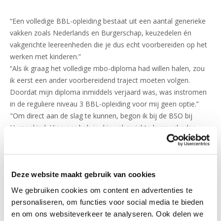
“Een volledige BBL-opleiding bestaat uit een aantal generieke
vakken zoals Nederlands en Burgerschap, keuzedelen én
vakgerichte leereenheden die je dus echt voorbereiden op het
werken met kinderen.”
“Als ik graag het volledige mbo-diploma had willen halen, zou
ik eerst een ander voorbereidend traject moeten volgen.
Doordat mijn diploma inmiddels verjaard was, was instromen
in de reguliere niveau 3 BBL-opleiding voor mij geen optie.”
"Om direct aan de slag te kunnen, begon ik bij de BSO bij
Humankind. Hiervoor heb je drie vakgerichte leereenheden
nodig. Onderdelen waarvoor ik mbo-certificaten ontvangen.
Dat betekent dat ik niét de gehele mbo-opleiding en dus ook
geen generieke vakken en keuzedelen hoef te doen. Ik volg
alleen wat ik echt nodig heb en bespaar daardoor veel tijd.”
Deze website maakt gebruik van cookies
Dit traject is
We gebruiken cookies om content en advertenties te
personaliseren, om functies voor social media te bieden
perfect voor mij
en om ons websiteverkeer te analyseren. Ook delen we