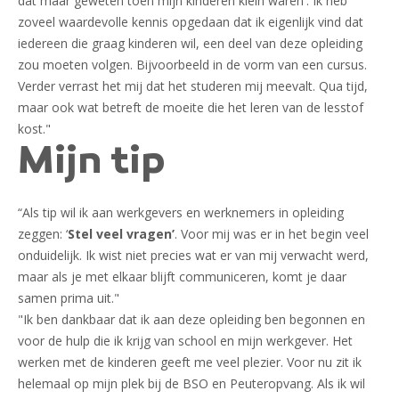
dat maar geweten toen mijn kinderen klein waren'. Ik heb
zoveel waardevolle kennis opgedaan dat ik eigenlijk vind dat
iedereen die graag kinderen wil, een deel van deze opleiding
zou moeten volgen. Bijvoorbeeld in de vorm van een cursus.
Verder verrast het mij dat het studeren mij meevalt. Qua tijd,
maar ook wat betreft de moeite die het leren van de lesstof
kost."
Mijn tip
“Als tip wil ik aan werkgevers en werknemers in opleiding
zeggen: ‘
Stel veel vragen’
. Voor mij was er in het begin veel
onduidelijk. Ik wist niet precies wat er van mij verwacht werd,
maar als je met elkaar blijft communiceren, komt je daar
samen prima uit."
"Ik ben dankbaar dat ik aan deze opleiding ben begonnen en
voor de hulp die ik krijg van school en mijn werkgever. Het
werken met de kinderen geeft me veel plezier. Voor nu zit ik
helemaal op mijn plek bij de BSO en Peuteropvang. Als ik wil