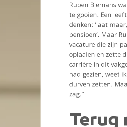
Ruben Biemans was 
te gooien. Een lee
denken: ‘laat maar,
pensioen’. Maar Ru
vacature die zijn p
oplaaien en zette 
carrière in dit vakg
had gezien, weet ik 
durven zetten. Maar
zag.”
Terug 