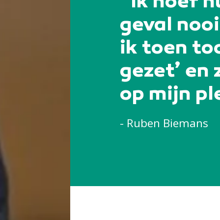
“Ik hoef nu
geval nooi
ik toen to
gezet’ en 
op mijn pl
- Ruben Biemans