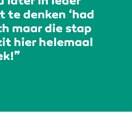
 later in ieder
t te denken ‘had
ch maar die stap
zit hier helemaal
ek!”