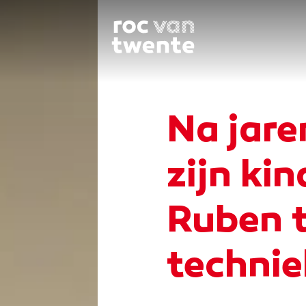
Na jare
zijn ki
Ruben t
technie