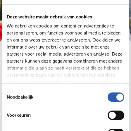
Deze website maakt gebruik van cookies
We gebruiken cookies om content en advertenties te
personaliseren, om functies voor social media te bieden
en om ons websiteverkeer te analyseren. Ook delen we
informatie over uw gebruik van onze site met onze
Keuzedelen
partners voor social media, adverteren en analyse. Deze
partners kunnen deze gegevens combineren met andere
Naast standaard vakken als Nederlands en
informatie die u aan ze heeft verstrekt of die ze hebben
rekenen kun je ook een heleboel vakken zelf
verzameld op basis van uw gebruik van hun services.
kiezen. Dit is het keuzedeel. Daarmee doe je
Voor meer informatie bekijk onze
cookie verklaring
.
het net even anders dan de rest.
Toestemmingsselectie
We werken samen met
26 derden
die uw gegevens
Noodzakelijk
kunnen ontvangen en verwerken.
Maak je diploma
Voorkeuren
uniek