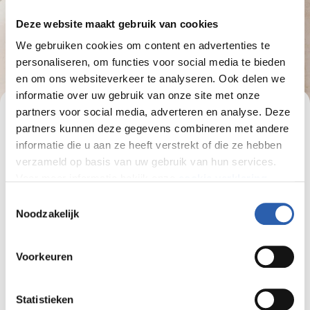
Deze website maakt gebruik van cookies
We gebruiken cookies om content en advertenties te
personaliseren, om functies voor social media te bieden
en om ons websiteverkeer te analyseren. Ook delen we
informatie over uw gebruik van onze site met onze
partners voor social media, adverteren en analyse. Deze
Aanmeldformulier
partners kunnen deze gegevens combineren met andere
informatie die u aan ze heeft verstrekt of die ze hebben
Voor welk type onderwijs kom je?
verzameld op basis van uw gebruik van hun services.
Voor meer informatie bekijk onze
cookie verklaring
.
Toestemmingsselectie
We werken samen met
26 derden
die uw gegevens
Noodzakelijk
Persoonlijke gegevens
kunnen ontvangen en verwerken.
Voornaam
Voorkeuren
Statistieken