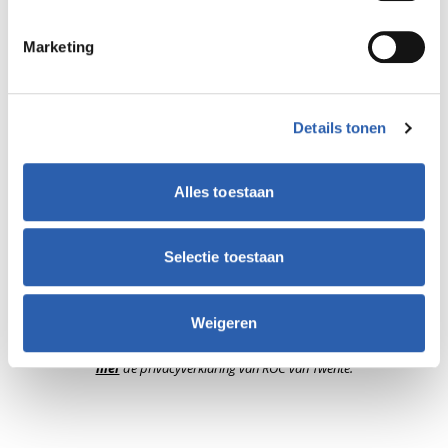
Tussenvoegsel
Marketing
Achternaam
Details tonen
E-mailadres
Alles toestaan
Ik wil graag op de hoogte gehouden worden
Selectie toestaan
Versturen
Weigeren
We slaan jouw gegevens op voor het aanmelden van de open dag. Lees
hier
de privacyverklaring van ROC van Twente.