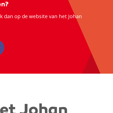
en?
jk dan op de website van het Johan
et Johan