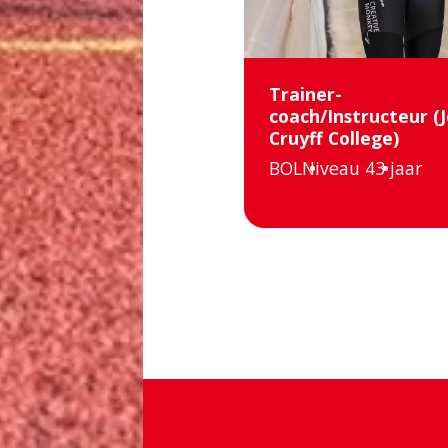
Trainer-
coach/Instructeur (
Cruyff College)
BOL
Niveau 4
3 jaar