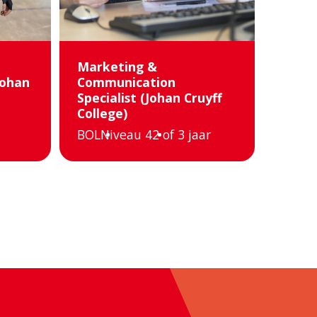
Marketing &
Johan
Communication
Specialist (Johan Cruyff
College)
BOL
Niveau 4
2 of 3 jaar