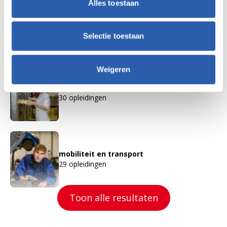
Alles toestaan
economie en ondernemen
39 opleidingen
Selectie toestaan
Weigeren
horeca, bakkerij en recreatie
30 opleidingen
mobiliteit en transport
29 opleidingen
Toon alle resultaten
produceren, installeren en energie