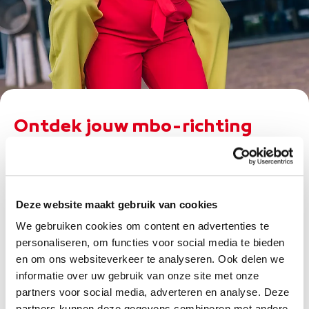
Ontdek jouw mbo-richting
Ben je op zoek naar een mbo-opleiding die
perfect bij jou past? Dan ben je hier aan het
juiste adres! Of je nu houdt van techniek,
Deze website maakt gebruik van cookies
creativiteit, zorg, of iets heel anders, bij ROC
We gebruiken cookies om content en advertenties te
van Twente hebben we een breed scala aan
personaliseren, om functies voor social media te bieden
opleidingen die aansluiten bij jouw interesses
en om ons websiteverkeer te analyseren. Ook delen we
en talenten. Duik in onze verschillende
informatie over uw gebruik van onze site met onze
richtingen en ontdek welke opleiding jouw
partners voor social media, adverteren en analyse. Deze
partners kunnen deze gegevens combineren met andere