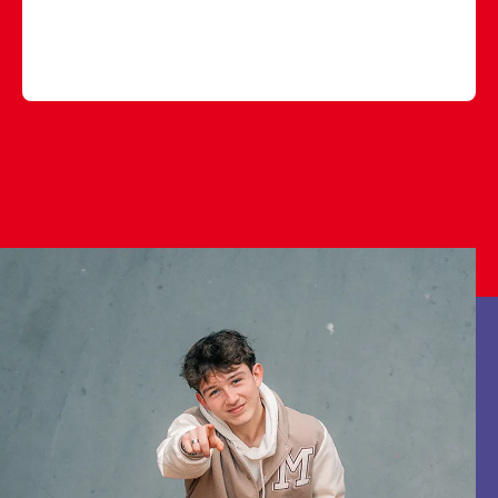
#stage
#sign
#reclame
#reclamebedrijf
#signmakers
#ontwikkeling
#mbo
♬ origineel geluid - rocvantwente