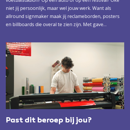
voetbalstadion? Op een auto of op een festival? Oké
niet jij persoonlijk, maar wel jouw werk. Want als
allround signmaker maak jij reclameborden, posters
en billboards die overal te zien zijn. Met gave
ontwerpen, vakkundig gemonteerd door jou en je
collega’s. Echt vakwerk, voor een heel breed publiek.
Past dit beroep bij jou?