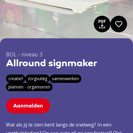
BOL - niveau 3
Allround signmaker
creatief
zorgvuldig
samenwerken
plannen - organiseren
Aanmelden
Wat als jij te zien bent langs de snelweg? In een