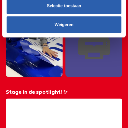
🎨✂️🎨✂️🎨✂️🎨✂️🎨
Selectie toestaan
🎨✂️🎨✂️🎨✂️🎨✂️🎨
🖨️
Weigeren
Stage in de spotlight! ✨
@rocvantwente
Benieuwd hoe je voertuigen belettert? Studente Mila
loopt stage bij Signpost in Oldenzaal en laat je zien
hoe dat gaat! 🚙 𝑰𝒔 𝒆𝒆𝒏 𝒄𝒓𝒆𝒂𝒕𝒊𝒆𝒇 𝒃𝒆𝒓𝒐𝒆𝒑 𝒐𝒐𝒌 𝒊𝒆𝒕𝒔 𝒗𝒐𝒐𝒓 𝒋𝒐𝒖? 🤩