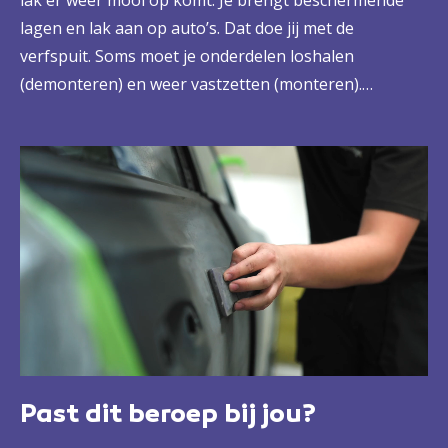
lak er weer mooi op komt. Je brengt beschermende
lagen en lak aan op auto’s. Dat doe jij met de
verfspuit. Soms moet je onderdelen loshalen
(demonteren) en weer vastzetten (monteren).
Bijvoorbeeld een spatbord of een motorkap. Dat doe
je met wat creativiteit en met behulp van
schuurmachines en verfspuiten. Zo zorg je voor een
strak resultaat.
Past dit beroep bij jou?