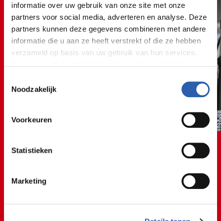
informatie over uw gebruik van onze site met onze
partners voor social media, adverteren en analyse. Deze
partners kunnen deze gegevens combineren met andere
informatie die u aan ze heeft verstrekt of die ze hebben
verzameld op basis van uw gebruik van hun services.
Voor meer informatie bekijk onze
cookie verklaring
.
Toestemmingsselectie
We werken samen met
26 derden
die uw gegevens
Noodzakelijk
kunnen ontvangen en verwerken.
Voorkeuren
Statistieken
🚲🚘🚲🚘🚲🚘🚲🚘🚲
Marketing
🚲🚘🚲🚘🚲🚘🚲🚘🚲