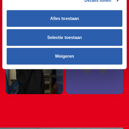
Auto
Details tonen
🚲🚘🚲🚘🚲🚘🚲🚘🚲
🚲🚘🚲🚘🚲🚘🚲🚘🚲
Alles toestaan
🚲🚘🚲🚘🚲🚘🚲🚘🚲
🚗
Selectie toestaan
Weigeren