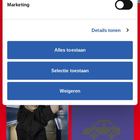
Marketing
🚲🚘🚲🚘🚲🚘🚲🚘🚲
Details tonen
🚲🚘🚲🚘🚲🚘🚲🚘🚲
Alles toestaan
Auto
🚲🚘🚲🚘🚲🚘🚲🚘🚲
Selectie toestaan
🚲🚘🚲🚘🚲🚘🚲🚘🚲
Weigeren
🚲🚘🚲🚘🚲🚘🚲🚘🚲
🚗