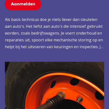
Aanmelden
Als basis technicus doe je niets liever dan sleutelen
aan auto's. Het liefst aan auto's die intensief gebruikt
worden, zoals bedrijfswagens. Je voert onderhoud en
reparaties uit, spoort elke mechanische storing op en
helpt bij het uitvoeren van keuringen en inspecties. Je
kunt worden ingezet voor 24-uursdiensten. Je maakt
bedrijfswagens afleveringsklaar. Ook monteer je
eenvoudige accessoires, waarbij je rekening houdt
met milieu- en veiligheidseisen. Jij helpt jouw klanten
weer een hele tijd vooruit.