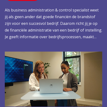
Als business administration & control specialist weet
jij als geen ander dat goede financiën de brandstof
zijn voor een succesvol bedrijf. Daarom richt jij je op
de financiële administratie van een bedrijf of instelling.
Je geeft informatie over bedrijfsprocessen, maakt
(financiële) rapportages en door slim debiteuren- en
crediteurenbeheer zorg je ervoor dat alle
geldstromen op orde zijn. Zo draag je bij aan betere
bedrijfsvoering, haal je meer uit mensen en middelen
en help je jouw organisatie belangrijke kansen
pakken.