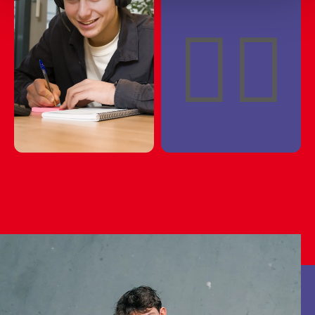
📈🧐📈🧐📈🧐📈🧐📈
✍🏼