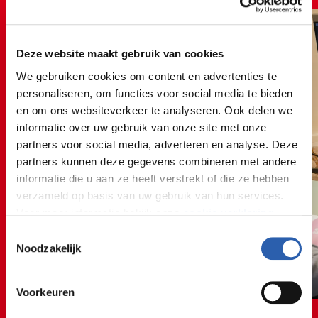
opleiding...
Deze website maakt gebruik van cookies
We gebruiken cookies om content en advertenties te
personaliseren, om functies voor social media te bieden
en om ons websiteverkeer te analyseren. Ook delen we
informatie over uw gebruik van onze site met onze
partners voor social media, adverteren en analyse. Deze
partners kunnen deze gegevens combineren met andere
informatie die u aan ze heeft verstrekt of die ze hebben
verzameld op basis van uw gebruik van hun services.
Voor meer informatie bekijk onze
cookie verklaring
.
Toestemmingsselectie
We werken samen met
26 derden
die uw gegevens
Noodzakelijk
kunnen ontvangen en verwerken.
Voorkeuren