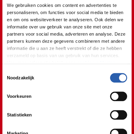
We gebruiken cookies om content en advertenties te
personaliseren, om functies voor social media te bieden
en om ons websiteverkeer te analyseren. Ook delen we
Tijdens mijn stage heb ik op
informatie over uw gebruik van onze site met onze
partners voor social media, adverteren en analyse. Deze
veel verschillende afdelingen
partners kunnen deze gegevens combineren met andere
meegelopen.
informatie die u aan ze heeft verstrekt of die ze hebben
verzameld op basis van uw gebruik van hun services.
Student Guus
Voor meer informatie bekijk onze
cookie verklaring
.
Toestemmingsselectie
Een kijkje bij stage
We werken samen met
26 derden
die uw gegevens
Noodzakelijk
kunnen ontvangen en verwerken.
ROC van Twente on Instagram: ""𝗛𝗲𝘁 𝗶𝘀 𝘀𝘂𝗽𝗲𝗿𝗺𝗼𝗼𝗶
Voorkeuren
𝗱𝗮𝘁 𝘄𝗲 𝗵𝗶𝗲𝗿 𝗯𝗶𝗷 𝗗𝗚𝗦 𝗼𝗽 𝗮𝗹𝗹𝗲 𝗮𝗳𝗱𝗲𝗹𝗶𝗻𝗴𝗲𝗻 𝗺𝗲𝗲
𝗺𝗼𝗰𝗵𝘁𝗲𝗻 𝗸𝗶𝗷𝗸𝗲𝗻!" 👀 Guus en Thom lopen al een
tijdje stage bij DGS. Guus volgt de opleiding
Statistieken
Mechatronica en Thom Allround constructiewerker.
Beiden lopen ze al een tijdje stage bij DGS en werken
Marketing