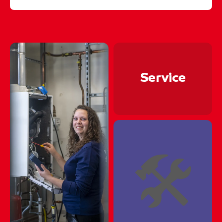
#allroundcontructiewerker #ditismbo"
🏗⛏🏗⛏🏗⛏🏗⛏🏗⛏
🏗⛏🏗⛏🏗⛏🏗⛏🏗
Service
🏗⛏🏗⛏🏗⛏🏗⛏🏗
🏗⛏🏗⛏🏗⛏🏗⛏🏗
🏗⛏🏗⛏🏗⛏🏗⛏🏗
🛠