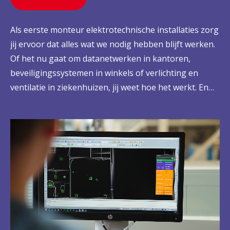
Als eerste monteur elektrotechnische installaties zorg
jij ervoor dat alles wat we nodig hebben blijft werken.
Of het nu gaat om datanetwerken in kantoren,
beveiligingssystemen in winkels of verlichting en
ventilatie in ziekenhuizen, jij weet hoe het werkt. En
nog belangrijker: jij monteert, repareert en vernieuwt
de installaties en systemen wanneer dit nodig is.
Zelfstandig, maar ook met je team. Zo ben jij enorm
belangrijk voor een heleboel mensen en heb je
bovendien heel afwisselend werk.