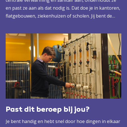
centrale verwarming en sanitair aan, onderhoudt ze
en past ze aan als dat nodig is. Dat doe je in kantoren,
flatgebouwen, ziekenhuizen of scholen. Jij bent de
probleemoplosser en het aanspreekpunt voor
klanten. Dat doe je vaak zelfstandig, maar je begeleidt
ook collega's. Jij bent ervoor verantwoordelijk dat het
werk goed, veilig en op tijd gebeurt. Een belangrijke
rol dus.
Past dit beroep bij jou?
Je bent handig en hebt snel door hoe dingen in elkaar