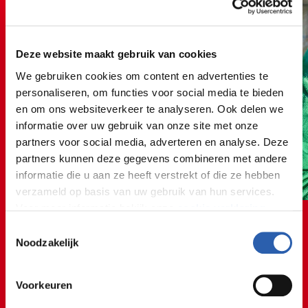
Deze website maakt gebruik van cookies
We gebruiken cookies om content en advertenties te
personaliseren, om functies voor social media te bieden
en om ons websiteverkeer te analyseren. Ook delen we
informatie over uw gebruik van onze site met onze
partners voor social media, adverteren en analyse. Deze
partners kunnen deze gegevens combineren met andere
informatie die u aan ze heeft verstrekt of die ze hebben
verzameld op basis van uw gebruik van hun services.
Voor meer informatie bekijk onze
cookie verklaring
.
Toestemmingsselectie
We werken samen met
26 derden
die uw gegevens
Noodzakelijk
kunnen ontvangen en verwerken.
Voorkeuren