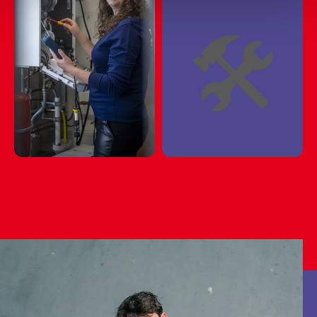
🏗⛏🏗⛏🏗⛏🏗⛏🏗
🛠