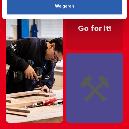
🪛💪🏼🪛💪🏼🪛💪🏼
Weigeren
🪛💪🏼🪛💪🏼🪛💪🏼
🪛💪🏼🪛💪🏼🪛💪🏼
Go for it!
🪛💪🏼🪛💪🏼🪛💪🏼
🪛💪🏼🪛💪🏼🪛💪🏼
⚒️