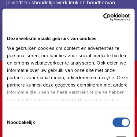
Je vindt huishoudelijk werk leuk en houdt ervan
mensen te verzorgen. Hoe oud, ziek of beperkt
iemand is, het maakt voor jou geen verschil. Jij kunt
met iedereen goed omgaan. Verder ben je praktisch,
handig, vriendelijk en hulpvaardig. Werken op
Deze website maakt gebruik van cookies
onregelmatige tijden? Dat vind je geen probleem.
We gebruiken cookies om content en advertenties te
personaliseren, om functies voor social media te bieden
en om ons websiteverkeer te analyseren. Ook delen we
informatie over uw gebruik van onze site met onze
partners voor social media, adverteren en analyse. Deze
Inspiratie
In het kort
De opleiding
partners kunnen deze gegevens combineren met andere
informatie die u aan ze heeft verstrekt of die ze hebben
👶🏼👵🏼👶🏼👵🏼👶
3:27
verzameld op basis van uw gebruik van hun services.
Voor meer informatie bekijk onze
cookie verklaring
.
👶🏼👵🏼👶🏼👵🏼👶
Toestemmingsselectie
We werken samen met
26 derden
die uw gegevens
Noodzakelijk
kunnen ontvangen en verwerken.
Care