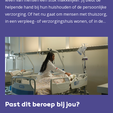
leven van mensen een stuk makkelijker. Jij biedt de
helpende hand bij hun huishouden of de persoonlijke
verzorging. Of het nu gaat om mensen met thuiszorg,
in een verpleeg- of verzorgingshuis wonen, of in de
kinderopvang of bij een gastouder. Je kijkt naar wat
iemand zelf wil en kan en geeft precies de hulp die de
cliënt nodig heeft, rekening houdend met de
afspraken in het zorgplan. Zo ben je enorm belangrijk
voor een heleboel mensen. En is voor jou geen dag
hetzelfde.
Past dit beroep bij jou?