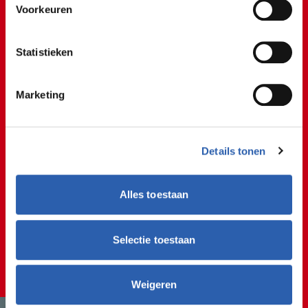
👶🏼👵🏼👶🏼👵🏼👶
Voorkeuren
👶🏼👵🏼👶🏼👵🏼👶
👶🏼👵🏼👶🏼👵🏼👶
Statistieken
💚
Marketing
Details tonen
Alles toestaan
Selectie toestaan
Weigeren