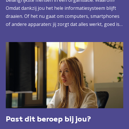
belangrijkste mensen in een organisatie. Waarom?
Omdat dankzij jou het hele informatiesysteem blijft
draaien. Of het nu gaat om computers, smartphones
of andere apparaten: jij zorgt dat alles werkt, goed is
geïnstalleerd en perfect aansluit op het netwerk. En
lopen mensen tegen problemen aan? Dan help jij ze
snel weer op weg. Zelfstandig en natuurlijk ook in
teamverband. Met jouw talent ben je een echte
aanwinst voor een ICT-afdeling of servicedesk.
Past dit beroep bij jou?