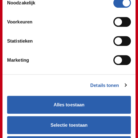
Er komen veel verschillende
We werken samen met
26 derden
die uw gegevens
Noodzakelijk
kunnen ontvangen en verwerken.
vragen over bijvoorbeeld een
tablet of iPad.
Voorkeuren
Student Hidde
Statistieken
Uit de praktijk!
Marketing
@rocvantwente
Werken in de ICT iets voor jou? 👨🏻‍💻🔥 Juriaan laat
zien hoe een stagedag eruit ziet bij De
Details tonen
Computerman Twente!
#stage
#stagiair
#ict
#computer
#reparatie
#leren
#internship
#student
Alles toestaan
#rocvantwente
#ditismbo
#studentlife
#fyp
#fy
#fypシ
#voorjou
#viral
#tiktokviral
♬ origineel geluid - rocvantwente
Selectie toestaan