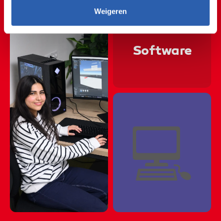
🖱🖥🖱🖥🖱🖥🖱🖥🖱🖥🖱🖥
Weigeren
🖱🖥🖱🖥🖱🖥🖱🖥🖱🖥🖱🖥
Software
🖱🖥🖱🖥🖱🖥🖱🖥🖱🖥🖱🖥
🖱🖥🖱🖥🖱🖥🖱🖥🖱🖥🖱🖥
🖱🖥🖱🖥🖱🖥🖱🖥🖱🖥🖱🖥
💻