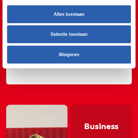
Uit de praktijk!
Alles toestaan
@rocvantwente
Noëlle, tweedejaars student 𝑳𝒆𝒈𝒂𝒍, 𝑰𝒏𝒔𝒖𝒓𝒂𝒏𝒄𝒆 & 𝑯𝑹-
Selectie toestaan
𝑺𝒆𝒓𝒗𝒊𝒄𝒆𝒔 𝑺𝒑𝒆𝒄𝒊𝒂𝒍𝒊𝒔𝒕, laat je in een paar stappen zien hoe
je een strafbaar feit snel opzoekt in een
wettenbundel. 📚 Zo ben jij klaar om elke overtreding
Weigeren
te tackelen! 💪💥
#rocvantwente
#juridisch
#legal
#mbo
#wettenbundel
#studentlife
#howto
♬ origineel geluid - rocvantwente
📞🖥📞🖥📞🖥📞🖥📞🖥📞
📞🖥📞🖥📞🖥📞🖥📞🖥📞
Business