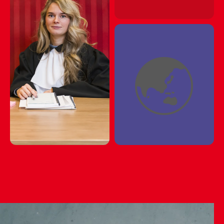
📞🖥📞🖥📞🖥📞🖥📞🖥📞
📞🖥📞🖥📞🖥📞🖥📞🖥📞
📞🖥📞🖥📞🖥📞🖥📞🖥📞
🌏