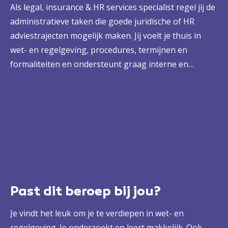
Als legal, insurance & HR services specialist regel jij de
administratieve taken die goede juridische of HR
adviestrajecten mogelijk maken. Jij voelt je thuis in
wet- en regelgeving, procedures, termijnen en
formaliteiten en ondersteunt graag interne en
externe klanten. Je verdiept je in juridische dossiers en
stelt ze samen, denkt mee en adviseert. Om welke
(juridische) documenten en procedures het ook gaat.
Zo combineer je recht en administratie en draag je bij
aan eerlijke, rechtmatige processen.
Past dit beroep bij jou?
Je vindt het leuk om je te verdiepen in wet- en
regelgeving. Je onderzoekt en leert makkelijk. Ook