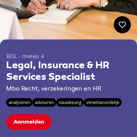
BOL - niveau 4
Legal, Insurance & HR
Services Specialist
Mbo Recht, verzekeringen en HR
analyseren
adviseren
nauwkeurig
verantwoordelijk
Aanmelden