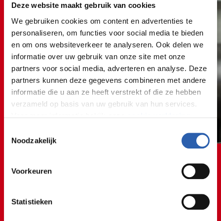
Deze website maakt gebruik van cookies
We gebruiken cookies om content en advertenties te
personaliseren, om functies voor social media te bieden
en om ons websiteverkeer te analyseren. Ook delen we
informatie over uw gebruik van onze site met onze
partners voor social media, adverteren en analyse. Deze
partners kunnen deze gegevens combineren met andere
informatie die u aan ze heeft verstrekt of die ze hebben
verzameld op basis van uw gebruik van hun services.
Voor meer informatie bekijk onze
cookie verklaring
.
Toestemmingsselectie
We werken samen met
26 derden
die uw gegevens
Noodzakelijk
kunnen ontvangen en verwerken.
Voorkeuren
Statistieken