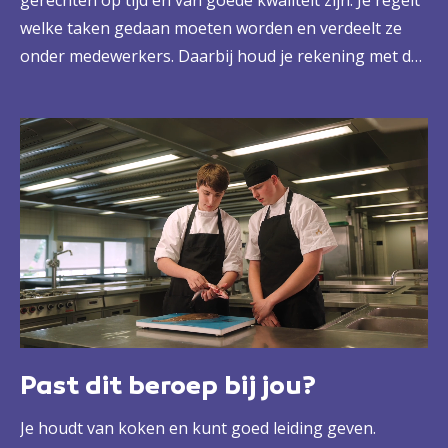
gerechten op tijd én van goede kwaliteit zijn. Je regelt
welke taken gedaan moeten worden en verdeelt ze
onder medewerkers. Daarbij houd je rekening met de
wettelijke regels en voorschriften voor keukenwerk.
Je regelt ook de inkoop van producten en goederen,
stelt de menukaarten samen, maakt menuplanningen
en doet de berekeningen. Natuurlijk sta je zelf ook
achter het fornuis. Koken is uiteraard je lust en je
leven.
Past dit beroep bij jou?
Je houdt van koken en kunt goed leiding geven.