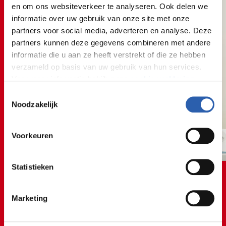
en om ons websiteverkeer te analyseren. Ook delen we
informatie over uw gebruik van onze site met onze
partners voor social media, adverteren en analyse. Deze
partners kunnen deze gegevens combineren met andere
informatie die u aan ze heeft verstrekt of die ze hebben
verzameld op basis van uw gebruik van hun services.
Voor meer informatie bekijk onze
cookie verklaring
.
Toestemmingsselectie
We werken samen met
26 derden
die uw gegevens
Noodzakelijk
kunnen ontvangen en verwerken.
Voorkeuren
Statistieken
🧑‍🤝‍🧑🤝🧑‍🤝‍🧑🤝🧑‍
Marketing