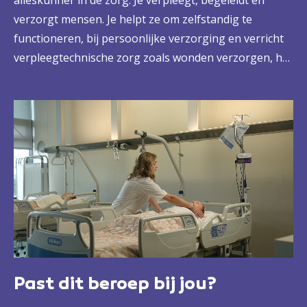
alleskunner in de zorg. Je verpleegt, begeleidt en
verzorgt mensen. Je helpt ze om zelfstandig te
functioneren, bij persoonlijke verzorging en verricht
verpleegtechnische zorg zoals wonden verzorgen, het
verstrekken van medicijnen en het geven van injecties.
Je informeert mensen over gezondheid, leefstijl,
ziekte en behandeling en houdt zorgdossiers bij.
Zelfstandig werken, coördineren, overleggen met
andere hulpverleners: je doet het allemaal. Kortom: je
houdt van een beetje actie en afwisseling en hebt hart
voor je vak. Dat maakt jou enorm waardevol voor de
ouderenzorg, de thuiszorg of bij andere
zorginstellingen.
Past dit beroep bij jou?