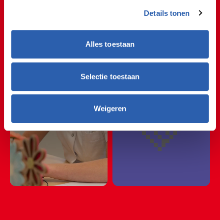
🧑‍🤝‍🧑🤝🧑‍🤝‍🧑🤝🧑‍
🧑‍🤝‍🧑🤝🧑‍🤝‍🧑🤝🧑‍
Details tonen
Zorg
🧑‍🤝‍🧑🤝🧑‍🤝‍🧑🤝🧑‍
Alles toestaan
🧑‍🤝‍🧑🤝🧑‍🤝‍🧑🤝🧑‍
Selectie toestaan
💚
Weigeren