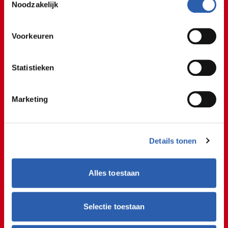
Er komen veel verschillende
We werken samen met
26 derden
die uw gegevens
Noodzakelijk
kunnen ontvangen en verwerken.
vragen over bijvoorbeeld een
tablet of iPad.
Voorkeuren
Student Hidde
Statistieken
Uit de praktijk!
Marketing
@rocvantwente
Werken in de ICT iets voor jou? 👨🏻‍💻🔥 Juriaan laat
zien hoe een stagedag eruit ziet bij De
Details tonen
Computerman Twente!
#stage
#stagiair
#ict
#computer
#reparatie
#leren
#internship
#student
Alles toestaan
#rocvantwente
#ditismbo
#studentlife
#fyp
#fy
#fypシ
#voorjou
#viral
#tiktokviral
♬ origineel geluid - rocvantwente
Selectie toestaan