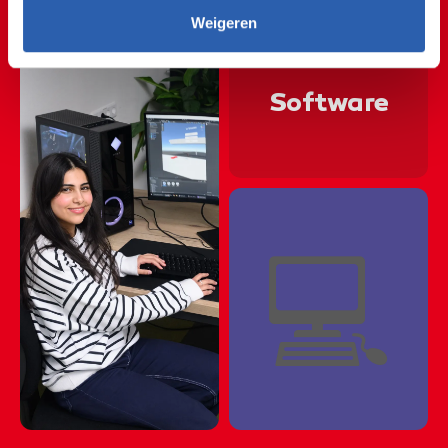
🖱🖥🖱🖥🖱🖥🖱🖥🖱🖥🖱🖥
Weigeren
🖱🖥🖱🖥🖱🖥🖱🖥🖱🖥🖱🖥
Software
🖱🖥🖱🖥🖱🖥🖱🖥🖱🖥🖱🖥
🖱🖥🖱🖥🖱🖥🖱🖥🖱🖥🖱🖥
🖱🖥🖱🖥🖱🖥🖱🖥🖱🖥🖱🖥
💻