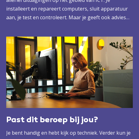
allerlei uitdagingen op het gebied van ICT. Je
installeert en repareert computers, sluit apparatuur
aan, je test en controleert. Maar je geeft ook advies
over het gebruik van computers, mobiele telefoons,
tablets, laptops of andere apparatuur. Dat doe je niet
alleen, maar samen met je collega's. Onder goede
begeleiding van je leidinggevende. Zo ben je
onmisbaar in elke organisatie.
Past dit beroep bij jou?
Je bent handig en hebt kijk op techniek. Verder kun je