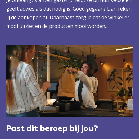
Je ontvangt klanten gastvrij, helpt ze bij hun keuze en
geeft advies als dat nodig is. Goed gegaan? Dan reken
jij de aankopen af. Daarnaast zorg je dat de winkel er
mooi uitziet en de producten mooi worden
gepresenteerd. Niet alleen offline, maar vaak ook
online. Dat gaat jou als klantgerichte verkoper goed
af. Net als het overleg met leveranciers en het
opslaan van producten. Zo draag jij bij aan een goede
omzet.
Past dit beroep bij jou?