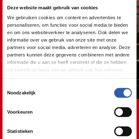
Deze website maakt gebruik van cookies
We gebruiken cookies om content en advertenties te
personaliseren, om functies voor social media te bieden
en om ons websiteverkeer te analyseren. Ook delen we
informatie over uw gebruik van onze site met onze
partners voor social media, adverteren en analyse. Deze
partners kunnen deze gegevens combineren met andere
informatie die u aan ze heeft verstrekt of die ze hebben
verzameld op basis van uw gebruik van hun services.
Voor meer informatie bekijk onze
cookie verklaring
.
Toestemmingsselectie
We werken samen met
26 derden
die uw gegevens
Noodzakelijk
kunnen ontvangen en verwerken.
Voorkeuren
Statistieken