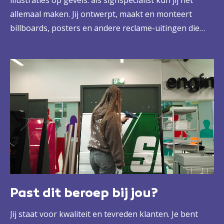
illustraties op gevels: als signspecialist kun jij het
allemaal maken. Jij ontwerpt, maakt en monteert
billboards, posters en andere reclame-uitingen die
blijven hangen. Letterlijk en figuurlijk. Daarin werk je
graag samen met collega's, maar je weet ook precies
hoe je al die projecten zelfstandig tot een succes
maakt.
Past dit beroep bij jou?
Jij staat voor kwaliteit en tevreden klanten. Je bent