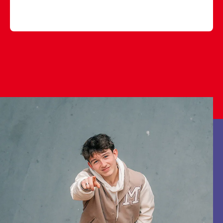
#signmakers
#ontwikkeling
#mbo
♬ origineel geluid - rocvantwente