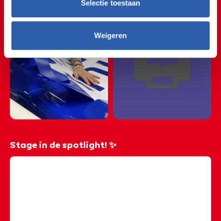
🎨✂️🎨✂️🎨✂️🎨✂️🎨
Selectie toestaan
🎨✂️🎨✂️🎨✂️🎨✂️🎨
🖨️
Weigeren
Stage in de spotlight! ✨
@rocvantwente
Benieuwd hoe je voertuigen belettert? Studente Mila
loopt stage bij Signpost in Oldenzaal en laat je zien
hoe dat gaat! 🚙 𝑰𝒔 𝒆𝒆𝒏 𝒄𝒓𝒆𝒂𝒕𝒊𝒆𝒇 𝒃𝒆𝒓𝒐𝒆𝒑 𝒐𝒐𝒌 𝒊𝒆𝒕𝒔 𝒗𝒐𝒐𝒓 𝒋𝒐𝒖? 🤩
#stage
#sign
#reclame
#reclamebedrijf