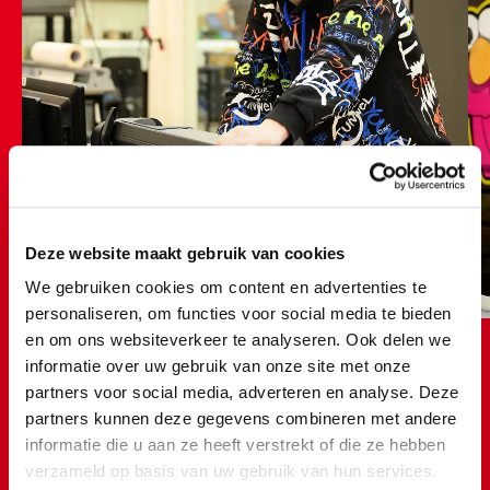
Deze website maakt gebruik van cookies
We gebruiken cookies om content en advertenties te
personaliseren, om functies voor social media te bieden
en om ons websiteverkeer te analyseren. Ook delen we
informatie over uw gebruik van onze site met onze
partners voor social media, adverteren en analyse. Deze
partners kunnen deze gegevens combineren met andere
Student Hidde laat je zien hoe signing werkt!
informatie die u aan ze heeft verstrekt of die ze hebben
👀
verzameld op basis van uw gebruik van hun services.