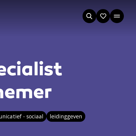
cialist
nemer
icatief - sociaal
leidinggeven