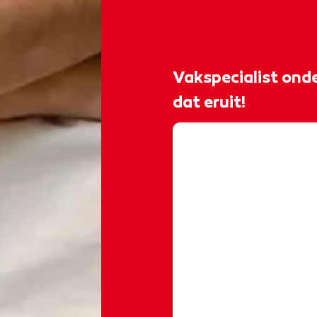
Vakspecialist onde
dat eruit!
@rocvantwente
𝐆𝐞𝐞𝐟 𝐣𝐞 𝐨𝐧𝐝𝐞𝐫𝐧𝐞𝐦𝐢𝐧𝐠 𝐞
𝐕𝐚𝐤𝐬𝐩𝐞𝐜𝐢𝐚𝐥𝐢𝐬𝐭 𝐨
opleiding Vakspecia
idee. Inmiddels runt
bedrijf en werkt hij 
Tijdens je studie we
van en met anderen 