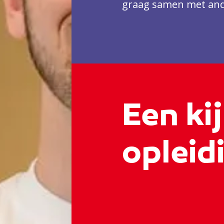
graag samen met and
Een kij
opleidi