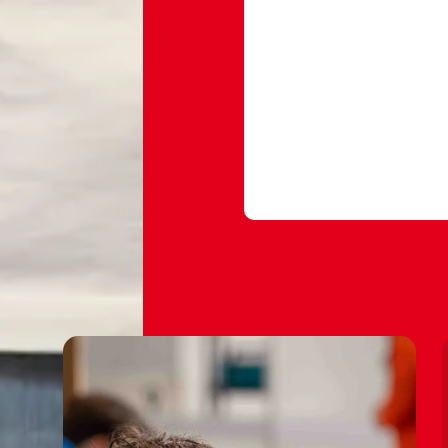
aansluit bij waar jij naart
𝒂𝒂𝒏 𝒋𝒆 𝒕𝒐𝒆𝒌𝒐𝒎𝒔𝒕 𝒂𝒍𝒔 𝒐𝒏
𝑨𝒏𝒕𝒐𝒏𝒊𝒐 𝒆𝒏 𝒐𝒏𝒕𝒅𝒆𝒌 𝒘𝒂𝒕
#ondernemer
#eig
#vakspecialistond
#rocvantwente
♬ origineel geluid 
💻🤑💻