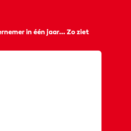
rnemer in één jaar... Zo ziet
𝐞𝐧 𝐛𝐨𝐨𝐬𝐭 𝐦𝐞𝐭 𝐝𝐞 𝐞𝐞𝐧𝐣𝐚𝐫𝐢𝐠𝐞 𝐨𝐩𝐥𝐞𝐢𝐝𝐢𝐧𝐠
𝐧𝐝𝐞𝐫𝐧𝐞𝐦𝐞𝐫ⵑ 🚀 Antonio begon de
list ondernemer met één ding: een
 hij vol vertrouwen zijn eigen
als stylist en personal shopper. 🛍️
rk je aan jouw eigen doelen, leer je
en krijg je de begeleiding die