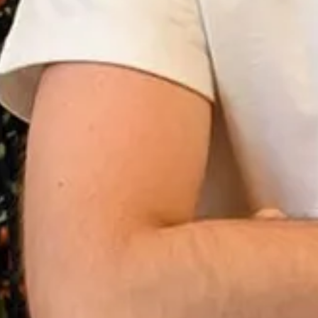
Inspiratie
In het kort
De opleiding