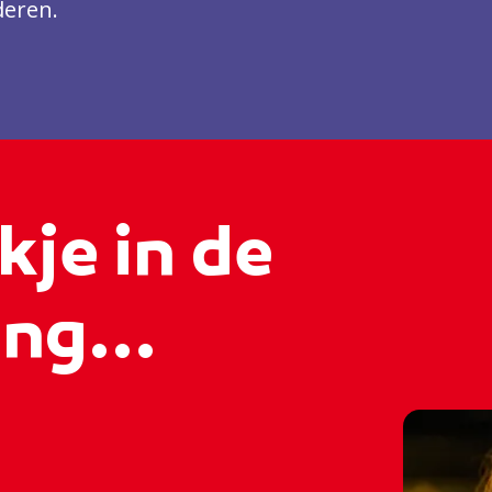
eren.
kje in de
ng...