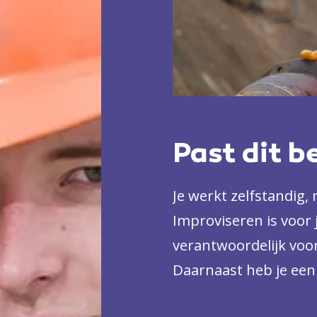
Past dit b
Je werkt zelfstandig,
Improviseren is voor 
verantwoordelijk voo
Daarnaast heb je een 