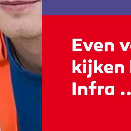
Even v
kijken
Infra ..