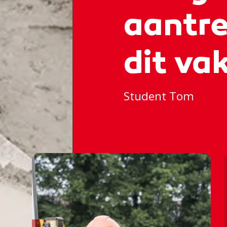
aantre
dit va
Student Tom
🦺⚒🦺