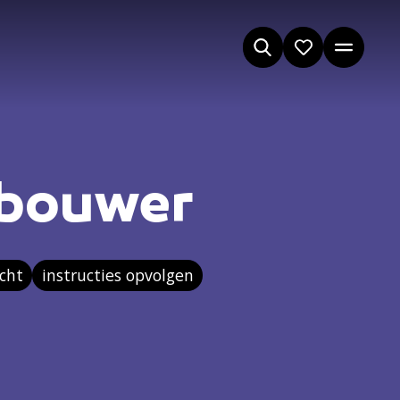
bouwer
icht
instructies opvolgen