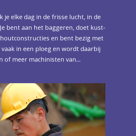
e elke dag in de frisse lucht, in de
Je bent aan het baggeren, doet kust-
houtconstructies en bent bezig met
 vaak in een ploeg en wordt daarbij
n of meer machinisten van
Jouw dag is nooit hetzelfde. Je
tandigheden en je werkt vaak op
. Die afwisseling, daar hou je van.