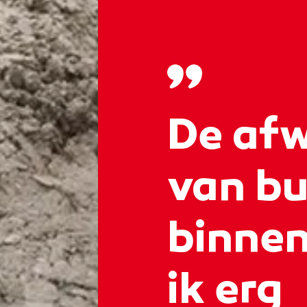
De afw
van bu
binnen
ik erg