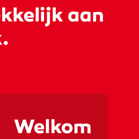
kkelijk aan
k.
⚒🦺⚒🦺
Welkom