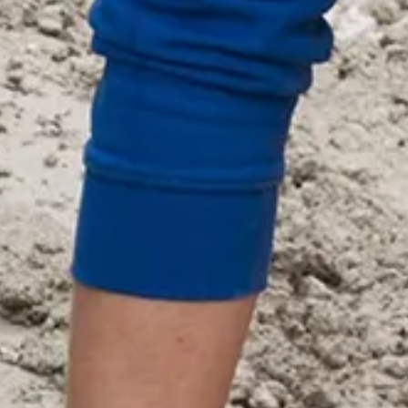
Inspiratie
In het kort
De opleiding