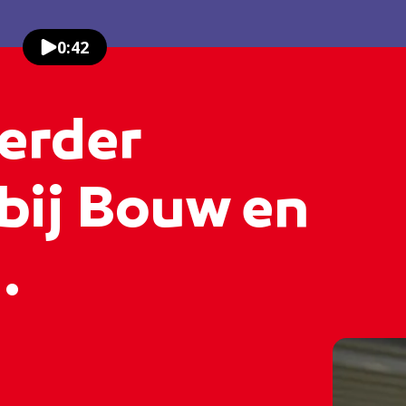
0:42
erder
 bij Bouw en
.