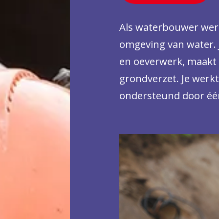
Als waterbouwer werk j
omgeving van water. 
en oeverwerk, maakt 
grondverzet. Je werkt
ondersteund door éé
grondverzetmachines. 
werkt in allerlei oms
verschillende plekken