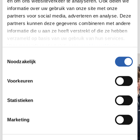
en om ons websiteverkeer te analyseren. Ook delen we
Was je schoon!
informatie over uw gebruik van onze site met onze
partners voor social media, adverteren en analyse. Deze
partners kunnen deze gegevens combineren met andere
informatie die u aan ze heeft verstrekt of die ze hebben
verzameld op basis van uw gebruik van hun services.
Een kijkje in het proeflokaal
Voor meer informatie bekijk onze
cookie verklaring
.
Toestemmingsselectie
We werken samen met
26 derden
die uw gegevens
Noodzakelijk
kunnen ontvangen en verwerken.
Voorkeuren
Statistieken
Marketing