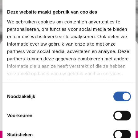
Deze website maakt gebruik van cookies
We gebruiken cookies om content en advertenties te
personaliseren, om functies voor social media te bieden
en om ons websiteverkeer te analyseren. Ook delen we
informatie over uw gebruik van onze site met onze
partners voor social media, adverteren en analyse. Deze
Bedankt voor je aanmelding
partners kunnen deze gegevens combineren met andere
informatie die u aan ze heeft verstrekt of die ze hebben
Je ontvangt zo ook een e-mail van ons met de
verzameld op basis van uw gebruik van hun services.
bevestiging van jouw aanmelding.
Voor meer informatie bekijk onze
cookie verklaring
.
Toestemmingsselectie
Later sturen wij je via e-mail ook meer
We werken samen met
26 derden
die uw gegevens
Noodzakelijk
informatie over de start van jouw opleiding.
kunnen ontvangen en verwerken.
Voorkeuren
Statistieken