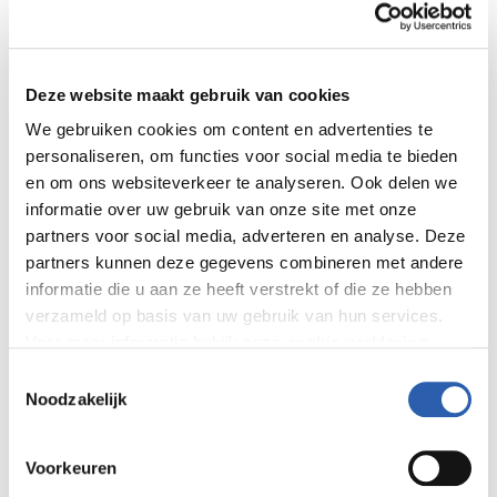
leereenheden
Deze website maakt gebruik van cookies
Een mbo-opleiding is opgedeeld in stukjes (leereenheden) die
We gebruiken cookies om content en advertenties te
elk van waarde zijn zodra je je certificaat ervoor haalt. Op die
personaliseren, om functies voor social media te bieden
manier bouw je in je eigen tempo naar een diploma terwijl je
en om ons websiteverkeer te analyseren. Ook delen we
al wel deels inzetbaar bent als professional. Extra waardevol in
informatie over uw gebruik van onze site met onze
een tijd waarin een groot tekort is aan direct inzetbaar
partners voor social media, adverteren en analyse. Deze
personeel en jij als werknemer misschien niet toe bent aan het
partners kunnen deze gegevens combineren met andere
volgen van een hele opleiding. En dat is een win-win situatie:
informatie die u aan ze heeft verstrekt of die ze hebben
voor jouw werkzame leven, maar zeker ook voor de
verzameld op basis van uw gebruik van hun services.
werkgever die enorm uitkijkt naar jouw komst en inzet. Je kunt
Voor meer informatie bekijk onze
cookie verklaring
.
snel verschil maken voor de mensen die wel wat
Toestemmingsselectie
ondersteuning in hun leven kunnen gebruiken.
We werken samen met
26 derden
die uw gegevens
Noodzakelijk
Gecertificeerde
kunnen ontvangen en verwerken.
leereenheid is iets
Voorkeuren