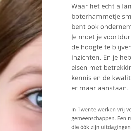
Waar het echt alla
boterhammetje smer
bent ook onderneme
Je moet je voortdu
de hoogte te blijve
inzichten. En je h
eisen met betrekkin
kennis en de kwali
er maar aanstaan.
In Twente werken vrij ve
gemeenschappen. Een m
die óók zijn uitdaginge