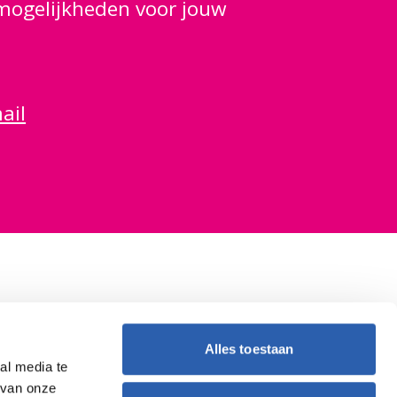
 mogelijkheden voor jouw
ail
Alles toestaan
al media te
 van onze