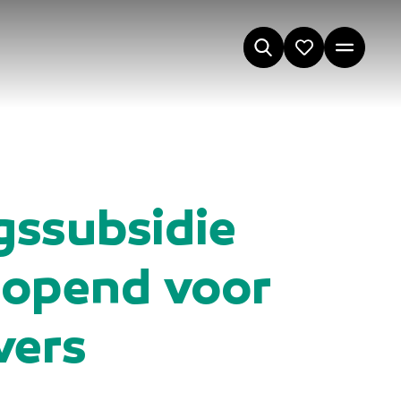
gssubsidie
eopend voor
vers