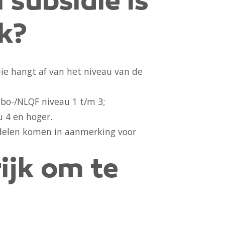
 subsidie is
k?
ie hangt af van het niveau van de
bo-/NLQF niveau 1 t/m 3;
u 4 en hoger.
delen komen in aanmerking voor
ijk om te