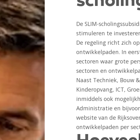
scholin
De SLIM-scholingssubsid
stimuleren te investere
De regeling richt zich o
ontwikkelpaden. In eerst
sectoren waar grote pe
sectoren en ontwikkelp
Naast Techniek, Bouw & 
Kinderopvang, ICT, Groen
inmiddels ook mogelijk
Administratie en bijvoor
website van de Rijksove
ontwikkelpaden per sec