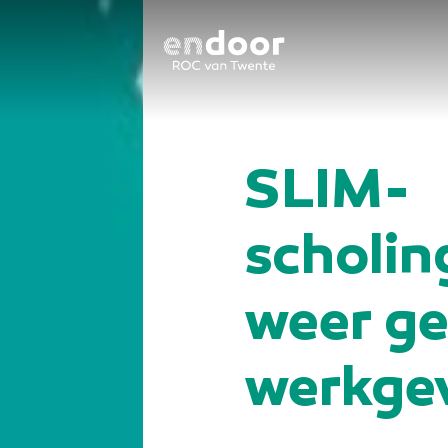
SLIM-
scholin
weer g
werkge