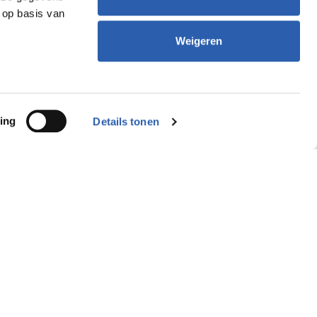
 op basis van
Weigeren
ing
Details tonen