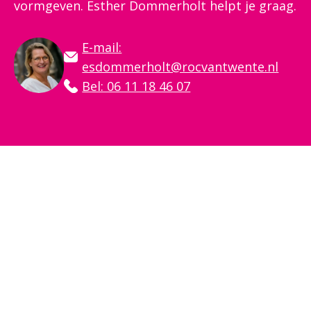
vormgeven. Esther Dommerholt helpt je graag.
E-mail:
esdommerholt@rocvantwente.nl
Bel: 06 11 18 46 07