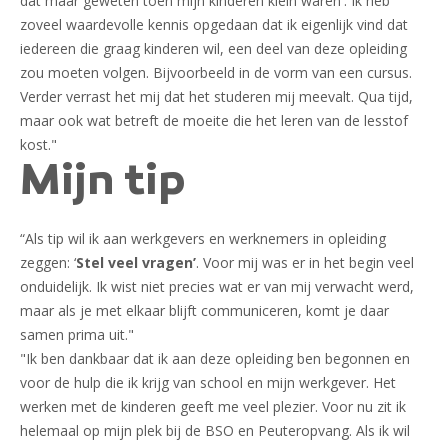
dat maar geweten toen mijn kinderen klein waren'. Ik heb
zoveel waardevolle kennis opgedaan dat ik eigenlijk vind dat
iedereen die graag kinderen wil, een deel van deze opleiding
zou moeten volgen. Bijvoorbeeld in de vorm van een cursus.
Verder verrast het mij dat het studeren mij meevalt. Qua tijd,
maar ook wat betreft de moeite die het leren van de lesstof
kost."
Mijn tip
“Als tip wil ik aan werkgevers en werknemers in opleiding
zeggen: ‘
Stel veel vragen’
. Voor mij was er in het begin veel
onduidelijk. Ik wist niet precies wat er van mij verwacht werd,
maar als je met elkaar blijft communiceren, komt je daar
samen prima uit."
"Ik ben dankbaar dat ik aan deze opleiding ben begonnen en
voor de hulp die ik krijg van school en mijn werkgever. Het
werken met de kinderen geeft me veel plezier. Voor nu zit ik
helemaal op mijn plek bij de BSO en Peuteropvang. Als ik wil