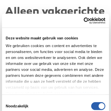
Alleen vakgerichte
mbo-certificaten
Deze website maakt gebruik van cookies
“Een volledige BBL-opleiding bestaat uit een aantal generieke
vakken zoals Nederlands en Burgerschap, keuzedelen én
We gebruiken cookies om content en advertenties te
vakgerichte leereenheden die je dus echt voorbereiden op het
personaliseren, om functies voor social media te bieden
werken met kinderen.”
en om ons websiteverkeer te analyseren. Ook delen we
“Als ik graag het volledige mbo-diploma had willen halen, zou
informatie over uw gebruik van onze site met onze
ik eerst een ander voorbereidend traject moeten volgen.
partners voor social media, adverteren en analyse. Deze
Doordat mijn diploma inmiddels verjaard was, was instromen
partners kunnen deze gegevens combineren met andere
in de reguliere niveau 3 BBL-opleiding voor mij geen optie.”
informatie die u aan ze heeft verstrekt of die ze hebben
"Om direct aan de slag te kunnen, begon ik bij de BSO bij
verzameld op basis van uw gebruik van hun services.
Humankind. Hiervoor heb je drie vakgerichte leereenheden
Voor meer informatie bekijk onze
cookie verklaring
.
nodig. Onderdelen waarvoor ik mbo-certificaten ontvangen.
Toestemmingsselectie
Dat betekent dat ik niét de gehele mbo-opleiding en dus ook
We werken samen met
26 derden
die uw gegevens
Noodzakelijk
geen generieke vakken en keuzedelen hoef te doen. Ik volg