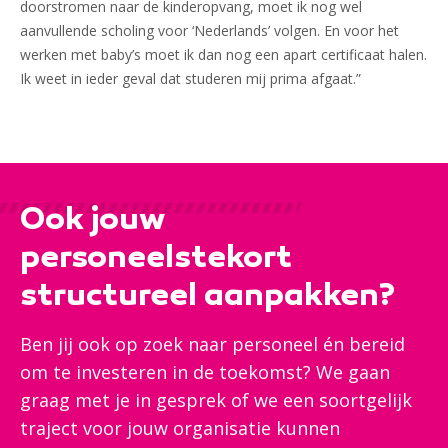
doorstromen naar de kinderopvang, moet ik nog wel
aanvullende scholing voor ‘Nederlands’ volgen. En voor het
werken met baby’s moet ik dan nog een apart certificaat halen.
Ik weet in ieder geval dat studeren mij prima afgaat.”
Ook jouw
personeelstekort
structureel aanpakken?
Ben jij ook op zoek naar personeel én bereid
om te investeren in de toekomst? We gaan
graag met je in gesprek of we een soortgelijk
traject voor jouw organisatie kunnen