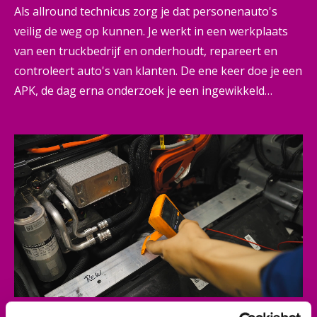
Als allround technicus zorg je dat personenauto's
veilig de weg op kunnen. Je werkt in een werkplaats
van een truckbedrijf en onderhoudt, repareert en
controleert auto's van klanten. De ene keer doe je een
APK, de dag erna onderzoek je een ingewikkeld
probleem en de dag daarna monteer je de nieuwste
technologie. Maar je schat ook kosten in en geeft
klanten advies. Dat doe je samen met je collega's,
volgens een vaste werkwijze. Met jou in een leidende
rol. Zo ben jij een belangrijke schakel voor je bedrijf
en de klant.