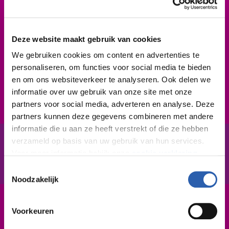
Beroepsprofiel
Je hebt technisch inzicht, bent handig en werkt netjes
Deze website maakt gebruik van cookies
en nauwkeurig. Ook kun jij je kennis goed toepassen
in de praktijk. Je kunt goed omgaan met klanten en
We gebruiken cookies om content en advertenties te
personaliseren, om functies voor social media te bieden
collega's. Werken volgens milieu- en veiligheidseisen
en om ons websiteverkeer te analyseren. Ook delen we
vind je heel gewoon.
informatie over uw gebruik van onze site met onze
partners voor social media, adverteren en analyse. Deze
partners kunnen deze gegevens combineren met andere
informatie die u aan ze heeft verstrekt of die ze hebben
verzameld op basis van uw gebruik van hun services.
Voor meer informatie bekijk onze
cookie verklaring
.
In het kort
De opleiding
Toestemmingsselectie
We werken samen met
26 derden
die uw gegevens
Noodzakelijk
kunnen ontvangen en verwerken.
Leerweg / niveau
Voorkeuren
BBL / 3