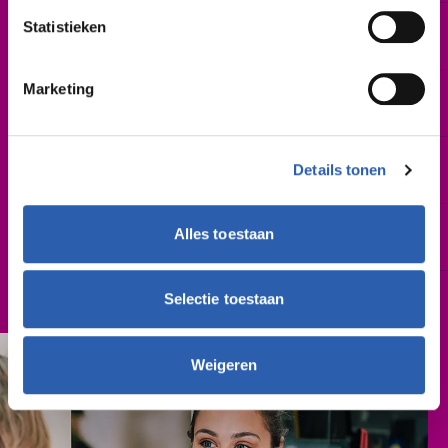
Statistieken
Duur
2 of 3 jaar
Marketing
Startdatum
Augustus 2026 | februari 2027
Leslocatie(s)
Details tonen
De Sumpel 4-6, Almelo
Schooljaar
Alles toestaan
2026-2027
Cursusgeld
Selectie toestaan
€ 762,- (per schooljaar)
Weigeren