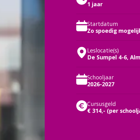
1 jaar
Startdatum
Zo spoedig mogelij
Leslocatie(s)
De Sumpel 4-6, Al
Schooljaar
2026-2027
Cursusgeld
€ 314,- (per schoolj