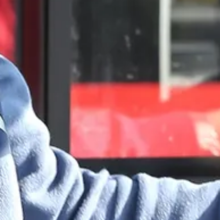
Ga direct naar
In het kort
De opleiding