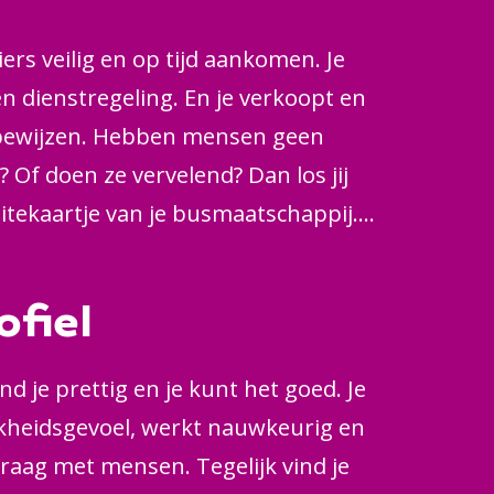
iers veilig en op tijd aankomen. Je
en dienstregeling. En je verkoopt en
sbewijzen. Hebben mensen geen
? Of doen ze vervelend? Dan los jij
isitekaartje van je busmaatschappij.
ijk een prima chauffeur. Die – ook bij
 Over rotondes en drempels, langs
ofiel
e straatjes.
d je prettig en je kunt het goed. Je
kheidsgevoel, werkt nauwkeurig en
graag met mensen. Tegelijk vind je