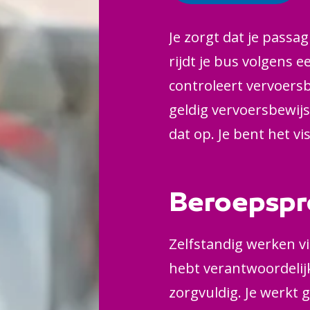
Je zorgt dat je passag
rijdt je bus volgens e
controleert vervoer
geldig vervoersbewijs
dat op. Je bent het v
Verder ben je natuurl
drukte – veilig rijdt.
Beroepspr
paaltjes en door small
Zelfstandig werken vin
hebt verantwoordelij
zorgvuldig. Je werkt 