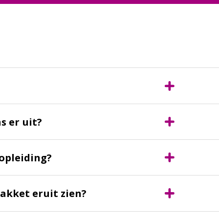
s er uit?
opleiding?
akket eruit zien?