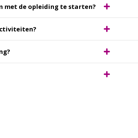
m met de opleiding te starten?
ctiviteiten?
ing?