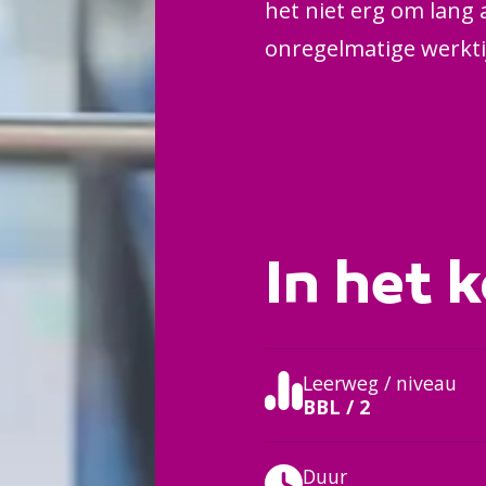
het niet erg om lang a
onregelmatige werkt
In het k
Leerweg / niveau
BBL / 2
Duur