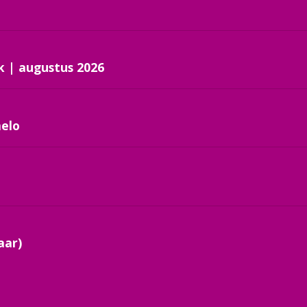
k | augustus 2026
melo
aar)