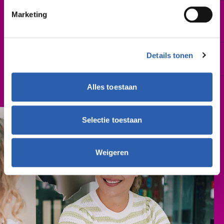
Leslocatie(s)
Marketing
De Sumpel 4-6, Almelo
Morsweg 4, Rijssen
Schooljaar
Details tonen
2026-2027
Alles toestaan
Cursusgeld
€ 314,- (per schooljaar)
Selectie toestaan
Weigeren