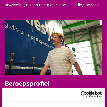
afwisseling tussen rijden en rusten. Je lading bepaalt
in wat voor vrachtauto je rijdt. Dat kan een bakwagen
zijn (met of zonder aanhanger), of trekker
oplegger. Je werkt bij een transportonderneming, een
vervoerder of bij een ander bedrijf met een
transportafdeling.
Beroepsprofiel
Je werkt graag zelfstandig en kunt lang alleen werken.
Dat het werk vaak op onregelmatige tijden is, vind je