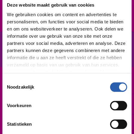
niet erg. Je blijft klantvriendelijk, nauwkeurig en
Deze website maakt gebruik van cookies
zorgvuldig werken.
We gebruiken cookies om content en advertenties te
personaliseren, om functies voor social media te bieden
en om ons websiteverkeer te analyseren. Ook delen we
informatie over uw gebruik van onze site met onze
partners voor social media, adverteren en analyse. Deze
In het kort
De opleiding
partners kunnen deze gegevens combineren met andere
informatie die u aan ze heeft verstrekt of die ze hebben
verzameld op basis van uw gebruik van hun services.
Voor meer informatie bekijk onze
cookie verklaring
.
Toestemmingsselectie
Leerweg / niveau
We werken samen met
26 derden
die uw gegevens
BBL / 2
Noodzakelijk
kunnen ontvangen en verwerken.
Duur
Voorkeuren
2 jaar
Startdatum
Statistieken
Zo spoedig mogelijk | augustus 2026