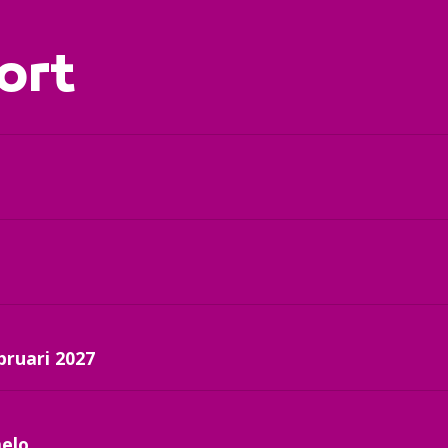
ort
bruari 2027
melo