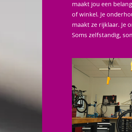
maakt jou een belangr
of winkel. Je onderho
maakt ze rijklaar. Je
Soms zelfstandig, som
controleert bijvoorbe
sloten, aandrijving e
klaar voor aflevering
team, maar heb je ook