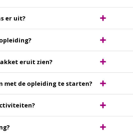
s er uit?
opleiding?
akket eruit zien?
m met de opleiding te starten?
ctiviteiten?
ing?