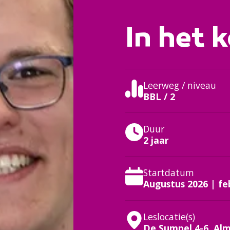
In het k
Leerweg / niveau
BBL / 2
Duur
2 jaar
Startdatum
Augustus 2026 | fe
Leslocatie(s)
De Sumpel 4-6, Al