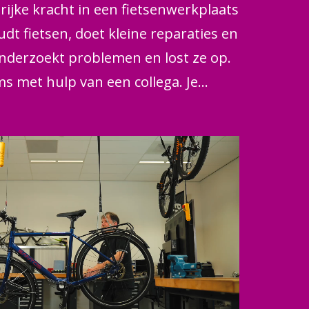
ijke kracht in een fietsenwerkplaats
udt fietsen, doet kleine reparaties en
 onderzoekt problemen en lost ze op.
s met hulp van een collega. Je
eld banden, remkabels, elektronica,
n lagers. Ook maak je nieuwe fietsen
. Daarbij werk je veel samen met je
 veel contact met klanten.