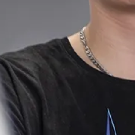
Ga direct naar
In het kort
De opleiding