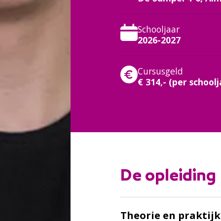
Schooljaar
2026-2027
Cursusgeld
€ 314,- (per schoolj
:
De opleiding
Theorie en praktijk