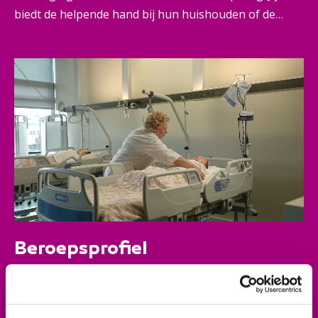
biedt de helpende hand bij hun huishouden of de
persoonlijke verzorging. Je kijkt naar wat iemand zelf
wil en kan en geeft precies de hulp die de cliënt nodig
heeft en die past de afspraken in het zorgplan. Zo is
geen dag hetzelfde én doe je elke dag betekenisvol
werk.
Beroepsprofiel
Je vindt huishoudelijk werk leuk en houdt ervan
mensen te verzorgen. Hoe oud, ziek of beperkt