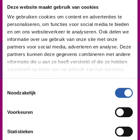
iemand is, het maakt voor jou geen verschil. Jij kunt
Deze website maakt gebruik van cookies
met iedereen goed omgaan. Verder ben je praktisch,
handig, vriendelijk en hulpvaardig. Werken op
We gebruiken cookies om content en advertenties te
personaliseren, om functies voor social media te bieden
onregelmatige tijden vind je geen probleem.
en om ons websiteverkeer te analyseren. Ook delen we
informatie over uw gebruik van onze site met onze
partners voor social media, adverteren en analyse. Deze
partners kunnen deze gegevens combineren met andere
In het kort
De opleiding
informatie die u aan ze heeft verstrekt of die ze hebben
verzameld op basis van uw gebruik van hun services.
Voor meer informatie bekijk onze
cookie verklaring
.
Toestemmingsselectie
We werken samen met
26 derden
die uw gegevens
Noodzakelijk
Leerweg / niveau
BBL / 2
kunnen ontvangen en verwerken.
Voorkeuren
Duur
1 jaar
Statistieken
Startdatum