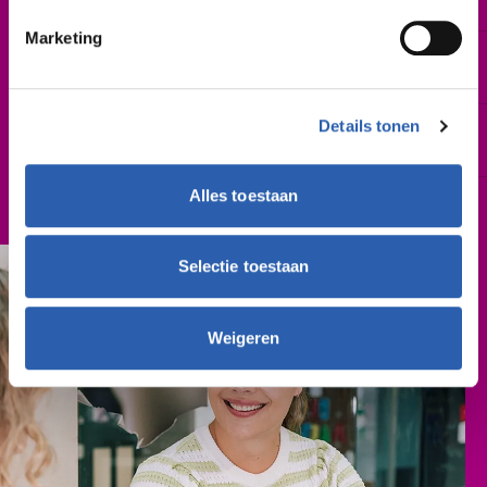
Zo spoedig mogelijk | augustus 2026
Marketing
Leslocatie(s)
Wierdensestraat 65, Almelo
Details tonen
Schooljaar
2026-2027
Alles toestaan
Cursusgeld
€ 314,- (per schooljaar)
Selectie toestaan
Weigeren