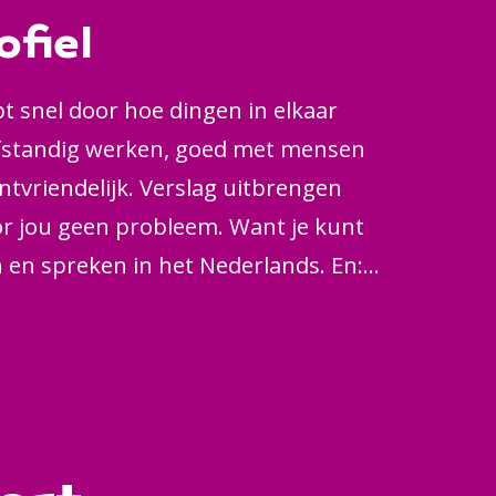
t veel zelfstandig, maar hebt wel
ofiel
ten en collega’s van de afdeling
ereiding. Zo ziet jouw dag er
t snel door hoe dingen in elkaar
elfstandig werken, goed met mensen
tvriendelijk. Verslag uitbrengen
oor jou geen probleem. Want je kunt
n en spreken in het Nederlands. En:
es.