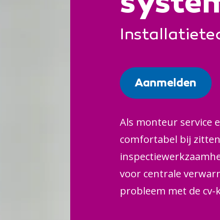
syste
Installatiet
Aanmelden
Als monteur service 
comfortabel bij zitten.
inspectiewerkzaamhed
voor centrale verwarm
probleem met de cv-ket
mensen thuis, of bij b