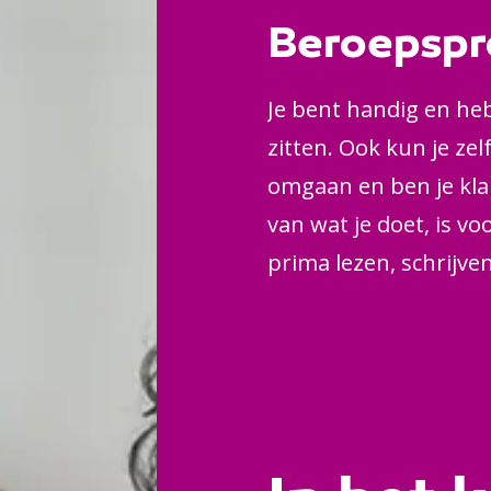
ziekenhuizen. Je werk
Beroepspr
veel contact met klan
planning of werkvoorb
Je bent handig en heb
telkens anders uit.
zitten. Ook kun je z
omgaan en ben je klan
van wat je doet, is v
prima lezen, schrijve
je werkt veilig en netj