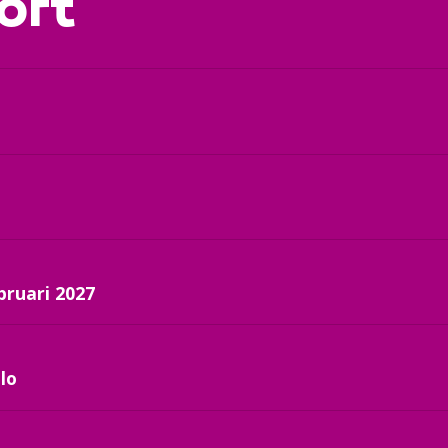
ort
bruari 2027
lo