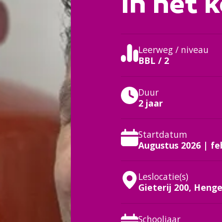
In het k
Leerweg / niveau
BBL / 2
Duur
2 jaar
Startdatum
Augustus 2026 | fe
Leslocatie(s)
Gieterij 200, Henge
Schooljaar