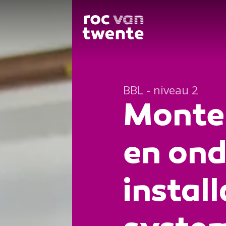
BBL - niveau 2
Monteu
en on
install