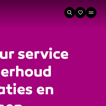
r service
derhoud
aties en