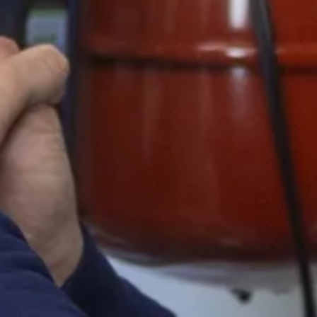
Ga direct naar
In het kort
De opleiding