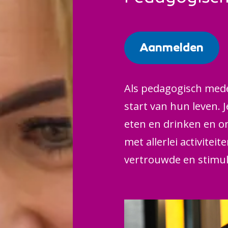
Aanmelden
Als pedagogisch mede
start van hun leven. 
eten en drinken en o
met allerlei activiteit
vertrouwde en stimu
zich prettig voelen e
doe je bijvoorbeeld bi
peuterspeelzaal of in