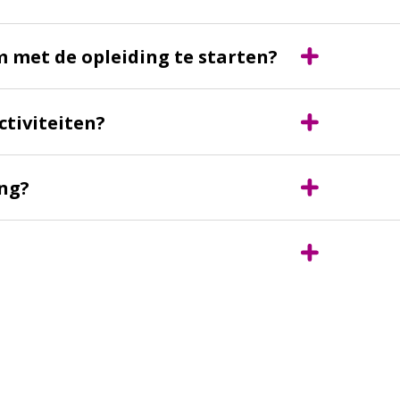
m met de opleiding te starten?
ctiviteiten?
ing?