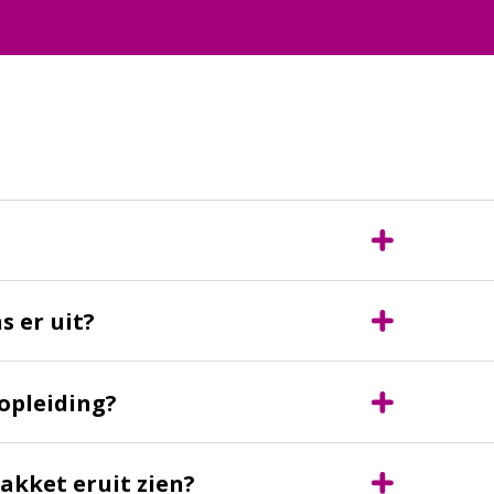
s er uit?
opleiding?
akket eruit zien?