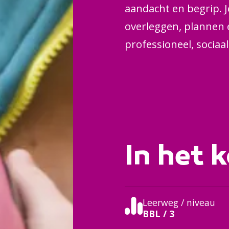
aandacht en begrip. 
overleggen, plannen e
professioneel, sociaa
In het k
Leerweg / niveau
BBL / 3