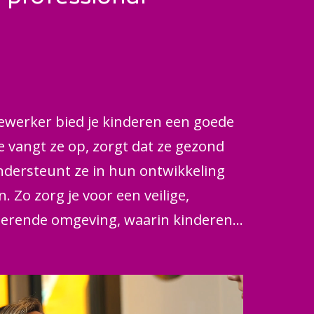
werker bied je kinderen een goede
Je vangt ze op, zorgt dat ze gezond
ndersteunt ze in hun ontwikkeling
en. Zo zorg je voor een veilige,
lerende omgeving, waarin kinderen
n zich voluit kunnen ontwikkelen. Dat
j een kinderdagverblijf, een
 de naschoolse of buitenschoolse