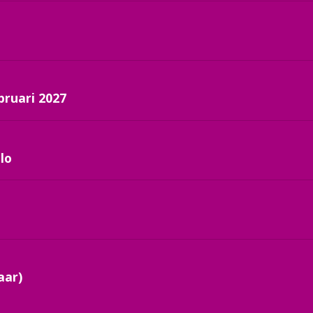
bruari 2027
lo
aar)