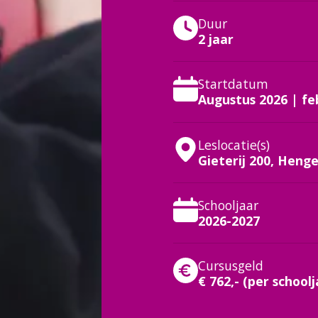
Duur
2 jaar
Startdatum
Augustus 2026 | fe
Leslocatie(s)
Gieterij 200, Henge
:
Schooljaar
2026-2027
Cursusgeld
€ 762,- (per schoolj