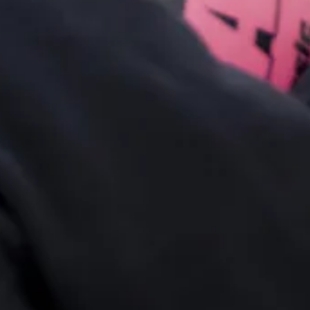
Ga direct naar
In het kort
De opleiding