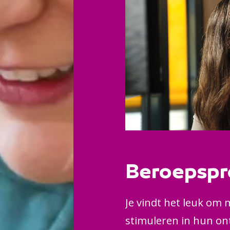
opvang.
Beroepspr
Je vindt het leuk om 
stimuleren in hun ont