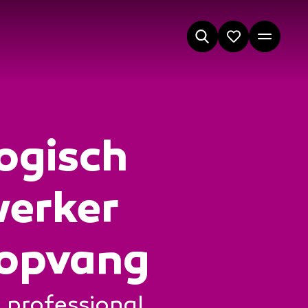
ogisch
erker
ropvang
 professional