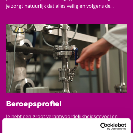
je zorgt natuurlijk dat alles veilig en volgens de
voorschriften gebeurt. Dat doe je vaak vanuit een
productieruimte met machines. Je werkt ook aan de
machines en doet onderhoudswerk. Je werkt daarin
veel zelfstandig, maar overlegt ook veel met je team
en leidinggevenden.
Beroepsprofiel
Je hebt een groot verantwoordelijkheidsgevoel en
werkt met aandacht. Je maakt de juiste keuzes bij