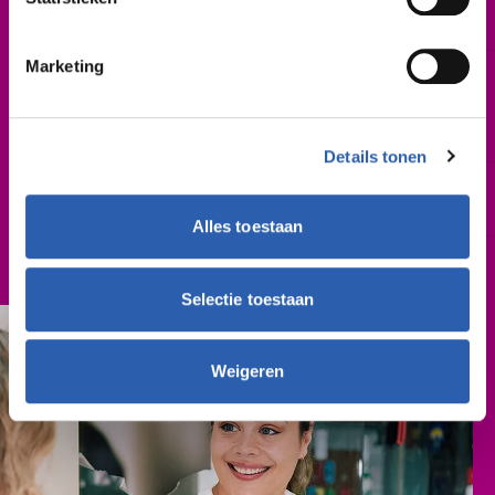
Mei 2026 | augustus 2026 | november 2026 |
februari 2027
Marketing
Leslocatie(s)
M.H. Tromplaan 28, Enschede
De Sumpel 4-6, Almelo
Parkweg 1-2, Hardenberg
Details tonen
Schooljaar
2026-2027
Alles toestaan
Cursusgeld
€ 314,- (per schooljaar)
Selectie toestaan
Weigeren