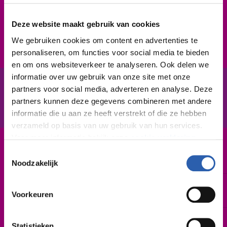
(dreigende) storingen of problemen. Je kunt heel
goed samenwerken en werken in ploegendiensten
Deze website maakt gebruik van cookies
vind je geen probleem.
We gebruiken cookies om content en advertenties te
personaliseren, om functies voor social media te bieden
en om ons websiteverkeer te analyseren. Ook delen we
informatie over uw gebruik van onze site met onze
partners voor social media, adverteren en analyse. Deze
In het kort
De opleiding
partners kunnen deze gegevens combineren met andere
informatie die u aan ze heeft verstrekt of die ze hebben
verzameld op basis van uw gebruik van hun services.
Voor meer informatie bekijk onze
cookie verklaring
.
Leerweg / niveau
Toestemmingsselectie
BBL / 2
We werken samen met
26 derden
die uw gegevens
Noodzakelijk
kunnen ontvangen en verwerken.
Duur
2 jaar
Voorkeuren
Startdatum
Statistieken